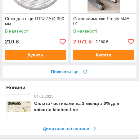
Сітка для піци ITPIZZA Ø 300
Соковижималка Frosty MJE-
мм
01
В наявності
В наявності
210
2 071
₴
₴
2 180 ₴
Купити
Купити
Показати ще
Новини
04.01.2025
Оплата частинами на 3 місяці з 0% для
клієнтів kitchen-line
Дивитися всі новини