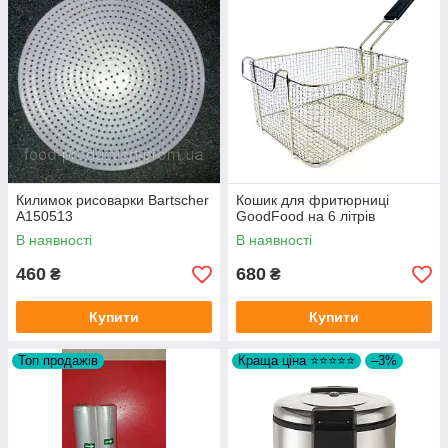
Килимок рисоварки Bartscher
Кошик для фритюрниці
А150513
GoodFood на 6 літрів
В наявності
В наявності
460
680
₴
₴
Купити
Купити
Топ продажів
Краща ціна ⭐⭐⭐⭐⭐
–3%