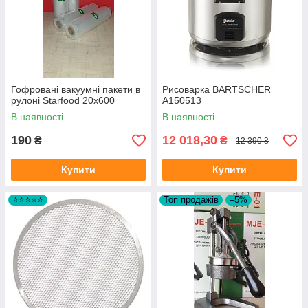
Гофровані вакуумні пакети в
Рисоварка BARTSCHER
рулоні Starfood 20x600
A150513
В наявності
В наявності
190
12 018,30
₴
₴
12 390 ₴
Купити
Купити
⭐⭐⭐⭐⭐
Топ продажів
–5%