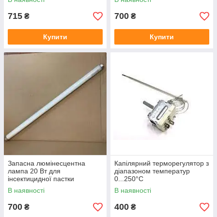
715
700
₴
₴
Купити
Купити
Запасна люмінесцентна
Капілярний терморегулятор з
лампа 20 Вт для
діапазоном температур
інсектицидної пастки
0...250°C
В наявності
В наявності
700
400
₴
₴