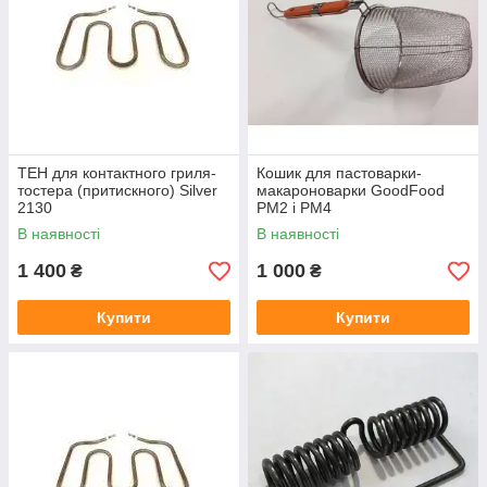
ТЕН для контактного гриля-
Кошик для пастоварки-
тостера (притискного) Silver
макароноварки GoodFood
2130
PM2 і PM4
В наявності
В наявності
1 400
1 000
₴
₴
Купити
Купити