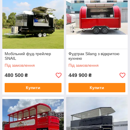
Мобільний фуд-трейлер
Фудтрак Silang з відкритою
SNAIL
кухнею
Під замовлення
Під замовлення
480 500
449 900
₴
₴
Купити
Купити