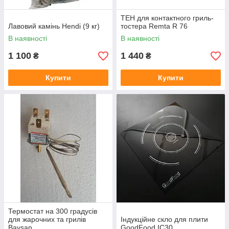
ТЕН для контактного гриль-
Лавовий камінь Hendi (9 кг)
тостера Remta R 76
В наявності
В наявності
1 100
1 440
₴
₴
Купити
Купити
Термостат на 300 градусів
для жарочних та грилів
Індукційне скло для плити
Baysan
GoodFood IC30