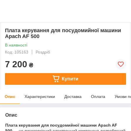
Плата керування для посудомийної машини
Apach AF 500
В наявності
Код: 105163
Роздріб
7 200
₴
Купити
Опис
Характеристики
Доставка
Оплата
Умови п
Опис
Плата керування для посудомийної машини Apach AF
500
— це високоякісний електронний компонент, розроблений