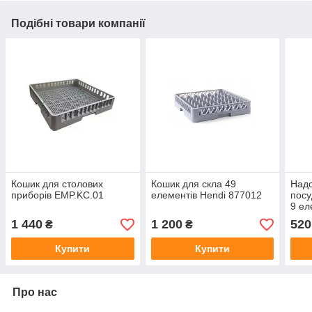
Подібні товари компанії
Кошик для столових
Кошик для скла 49
Надс
приборів EMP.KC.01
елементів Hendi 877012
пос
9 ел
877
1 440
1 200
520
₴
₴
Купити
Купити
Про нас