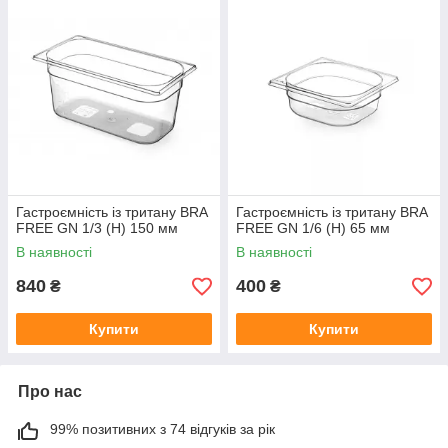
Температурна стійкість
: Витримують температури
від -40°C до +90°C, підходять для холодильників,
морозильних камер та мікрохвильових печей.
Гігієнічність
: Не вбирають запахи, легко миються та
підходять для посудомийних машин.
Гастроємність із тритану BRA
Гастроємність із тритану BRA
FREE GN 1/3 (H) 150 мм
FREE GN 1/6 (H) 65 мм
В наявності
В наявності
840
400
₴
₴
Купити
Купити
Про нас
99% позитивних з 74 відгуків за рік