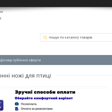
на
9
Договір публічної оферти
онні ножі для птиці