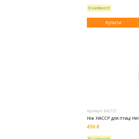
В наявності
Купити
842737
Ніж HACCP для птиці He
450 ₴
В наявності