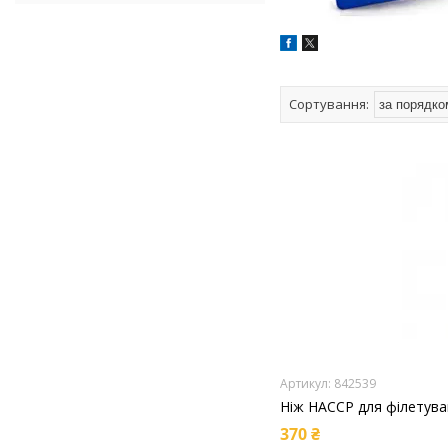
842539
Ніж HACCP для філетува
370 ₴