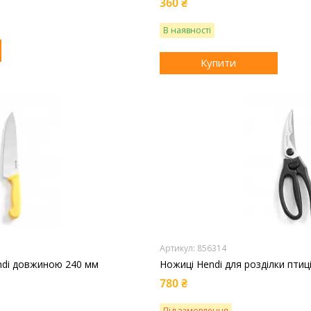
360 ₴
В наявності
Купити
856314
ndi довжиною 240 мм
Ножиці Hendi для розділки птиц
780 ₴
Під замовлення