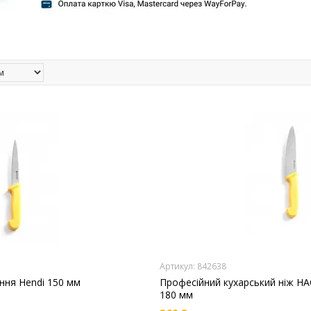
842638
ння Hendi 150 мм
Професійний кухарський ніж H
180 мм