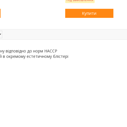
Купити
ену відповідно до норм HACCP
й в окремому естетичному блістері