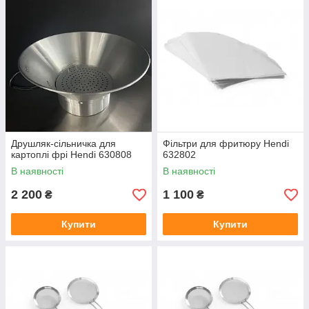
Друшляк-сільничка для
Фільтри для фритюру Hendi
картоплі фрі Hendi 630808
632802
В наявності
В наявності
2 200
1 100
₴
₴
Купити
Купити