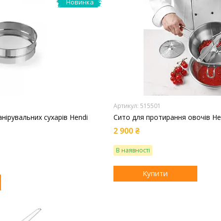
Новинка
515501
нірувальних сухарів Hendi
Сито для протирання овочів He
2 900 ₴
В наявності
Купити