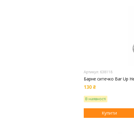
638118
Барне ситечко Bar Up H
130 ₴
В наявності
Купити