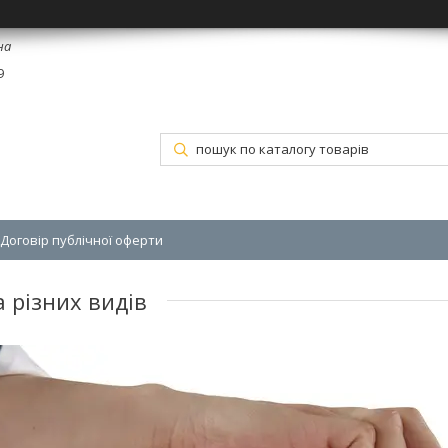
на
9
Договір публічної оферти
а різних видів