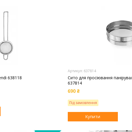
637814
endi 638118
Сито для просіювання панірувал
637814
690 ₴
Під замовлення
Купити