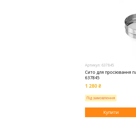
637845
Сито для просіювання па
637845
1 280 ₴
Під замовлення
Купити