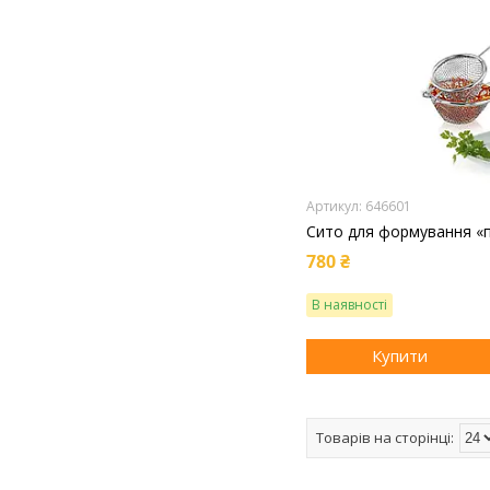
646601
Сито для формування «п
780 ₴
В наявності
Купити