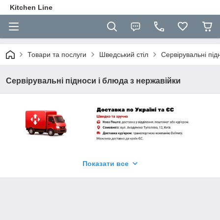
Kitchen Line
Товари та послуги
Шведський стіл
Сервірувальні під
Сервірувальні підноси і блюда з нержавійки
Сервірувальні підноси і блюда з неіржавної сталі
— це
стильний і практичний посуд, який часто використовується у
Показати все
закладах громадського харчування, готелях, а також під час
банкетів та фуршетів. Підноси і блюда з неіржавної сталі
відомі своєю довговічністю, гігієнічністю і стійкістю до
подряпин, що робить їх ідеальними для інтенсивного
щоденного використання. Завдяки своєму елегантному
вигляду, такий посуд підходить для подачі як холодних, так і