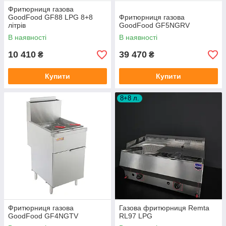
Фритюрниця газова
GoodFood GF88 LPG 8+8
Фритюрниця газова
літрів
GoodFood GF5NGRV
В наявності
В наявності
10 410
39 470
₴
₴
Купити
Купити
8+8 л.
Фритюрниця газова
Газова фритюрниця Remta
GoodFood GF4NGTV
RL97 LPG