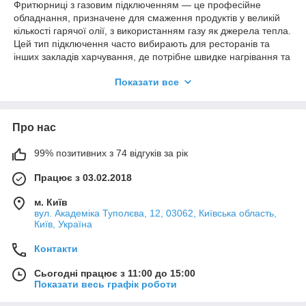
Фритюрниці з газовим підключенням — це професійне
обладнання, призначене для смаження продуктів у великій
кількості гарячої олії, з використанням газу як джерела тепла.
Цей тип підключення часто вибирають для ресторанів та
інших закладів харчування, де потрібне швидке нагрівання та
стабільна температура протягом усього процесу
Показати все
приготування.
Переваги газових фритюрниць:
Енергоефективність:
Газове підключення
Про нас
забезпечує швидке нагрівання та стабільне
підтримання температури, що дозволяє економити час
99% позитивних з 74 відгуків за рік
та енергію.
Працює з 03.02.2018
Висока продуктивність:
Газові фритюрниці швидко
нагрівають олію, що дозволяє готувати великі обсяги
м. Київ
продуктів за короткий час.
вул. Академіка Туполєва, 12, 03062, Київська область,
Знижена вартість використання:
Використання
Київ, Україна
газу може бути економічно вигіднішим у довгостроковій
Контакти
перспективі.
Основні характеристики:
Сьогодні працює з 11:00 до 15:00
Показати весь графік роботи
Об'єм чаші:
Від 5 до 20 літрів, залежно від моделі.