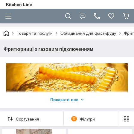
Kitchen Line
Товари та послуги
Обладнання для фаст-фуду
Фрит
Фритюрниці з газовим підключенням
Показати все
Сортування
0
Фільтри