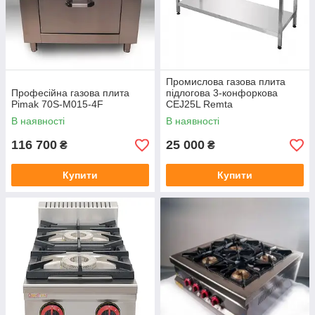
Промислова газова плита
Професійна газова плита
підлогова 3-конфоркова
Pimak 70S-M015-4F
CEJ25L Remta
В наявності
В наявності
116 700
25 000
₴
₴
Купити
Купити