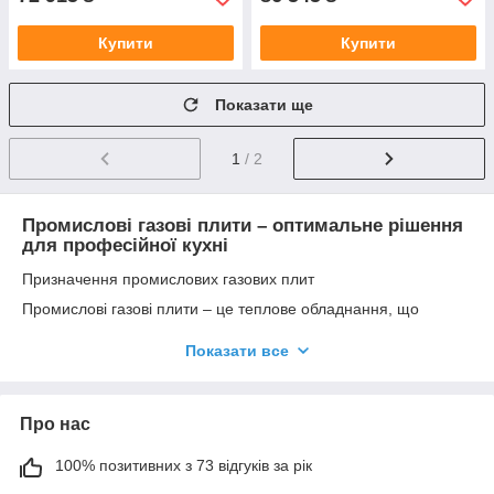
Купити
Купити
Показати ще
1
/ 2
Промислові газові плити – оптимальне рішення
для професійної кухні
Призначення промислових газових плит
Промислові газові плити – це теплове обладнання, що
працює на природному газі і призначене для швидкого
приготування та розігріву їжі на професійних кухнях. Вони
Показати все
ідеально підходять для закладів, де електромережа не
здатна витримати навантаження електроплит, або де
важливо мінімізувати витрати на енергоспоживання.
Про нас
Основні переваги газових плит
100% позитивних з 73 відгуків за рік
Низька вартість експлуатації:
Газ коштує дешевше
за електроенергію, що робить експлуатацію газових