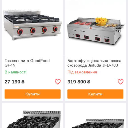
Газова плита GoodFood
Багатофункціональна газова
GP4N
сковорода Jinfuda JFD-780
В наявності
Під замовлення
27 190
319 800
₴
₴
Купити
Купити