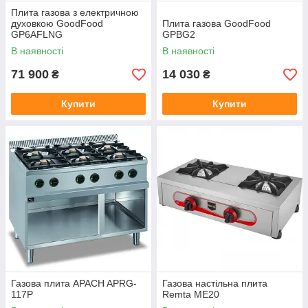
Плита газова з електричною
духовкою GoodFood
Плита газова GoodFood
GP6AFLNG
GPBG2
В наявності
В наявності
71 900
14 030
₴
₴
Купити
Купити
Газова плита APACH APRG-
Газова настільна плита
117P
Remta МЕ20