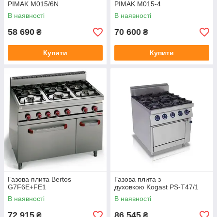
PIMAK М015/6N
PIMAK М015-4
В наявності
В наявності
58 690
70 600
₴
₴
Купити
Купити
Газова плита Bertos
Газова плита з
G7F6E+FE1
духовкою Kogast PS-T47/1
В наявності
В наявності
72 915
86 545
₴
₴