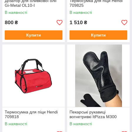
Дозатор для оливкової олії
Термосумка для піци Hendi
Gi-Metal OL10-I
709825
В наявності
В наявності
800
1 510
₴
₴
Купити
Купити
Термосумка для піци Hendi
Пекарські рукавиці
709818
вогнетривкі ItPizza M300
В наявності
В наявності