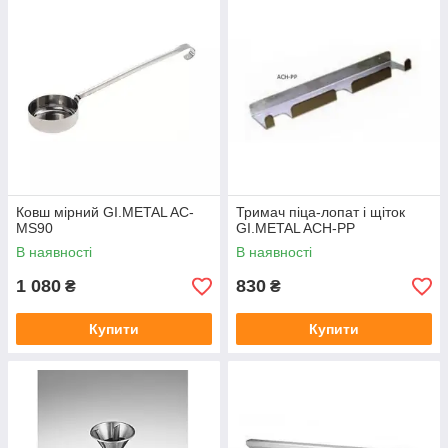
Ковш мірний GI.METAL AC-
Тримач піца-лопат і щіток
MS90
GI.METAL ACH-PP
В наявності
В наявності
1 080
830
₴
₴
Купити
Купити