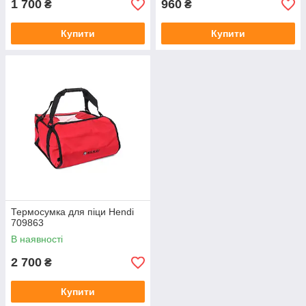
1 700
960
₴
₴
Купити
Купити
Термосумка для піци Hendi
709863
В наявності
2 700
₴
Купити