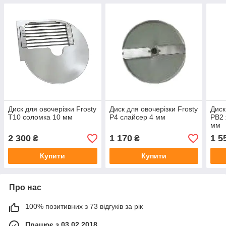
Диск для овочерізки Frosty
Диск для овочерізки Frosty
Диск
T10 соломка 10 мм
P4 слайсер 4 мм
PB2 
мм
2 300
1 170
1 5
₴
₴
Купити
Купити
Про нас
100% позитивних з 73 відгуків за рік
Працює з 03.02.2018