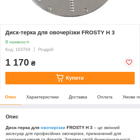
Диск-терка для овочерізки FROSTY H 3
В наявності
Код: 103769
Роздріб
1 170
₴
Купити
Опис
Характеристики
Доставка
Оплата
Умови п
Опис
Диск-терка для
овочерізки
FROSTY H 3
– це змінний
аксесуар для професійних овочерізок, призначений для
нарізання овочів та фруктів. Завдяки своїй функціональності,