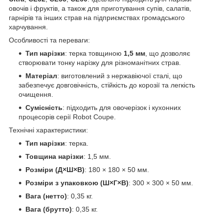
овочів і фруктів, а також для приготування супів, салатів,
гарнірів та інших страв на підприємствах громадського
харчування.
Особливості та переваги:
Тип нарізки
: терка товщиною
1,5 мм
, що дозволяє
створювати тонку нарізку для різноманітних страв.
Матеріал
: виготовлений з нержавіючої сталі, що
забезпечує довговічність, стійкість до корозії та легкість
очищення.
Сумісність
: підходить для овочерізок і кухонних
процесорів серії Robot Coupe.
Технічні характеристики:
Тип нарізки
: терка.
Товщина нарізки
: 1,5 мм.
Розміри (Д×Ш×В)
: 180 × 180 × 50 мм.
Розміри з упаковкою (Ш×Г×В)
: 300 × 300 × 50 мм.
Вага (нетто)
: 0,35 кг.
Вага (брутто)
: 0,35 кг.