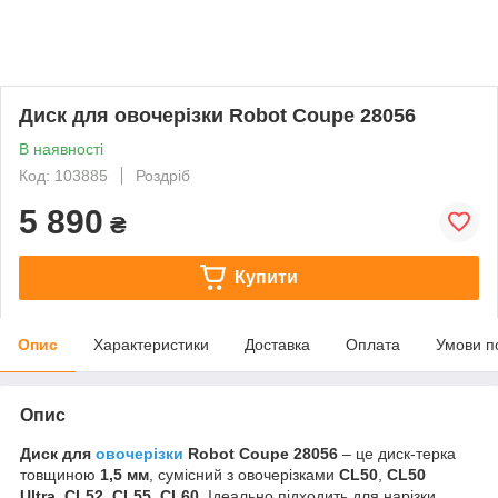
Диск для овочерізки Robot Coupe 28056
В наявності
Код: 103885
Роздріб
5 890
₴
Купити
Опис
Характеристики
Доставка
Оплата
Умови п
Опис
Диск для
овочерізки
Robot Coupe 28056
– це диск-терка
товщиною
1,5 мм
, сумісний з овочерізками
CL50
,
CL50
Ultra
,
CL52
,
CL55
,
CL60
. Ідеально підходить для нарізки