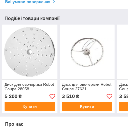
Всі умови повернення
Подібні товари компанії
Диск для овочерізки Robot
Диск для овочерізки Robot
Диск
Coupe 28058
Coupe 27621
Cou
5 200
3 510
3 5
₴
₴
Купити
Купити
Про нас