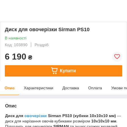
Диск для овочерізки Sirman PS10
В наявності
Код: 103890
Роздріб
6 190
₴
Купити
Опис
Характеристики
Доставка
Оплата
Умови п
Опис
Диск для
овочерізки
Sirman PS10 (кубики 10x10x10 мм)
—
диск для нарізання овочів кубиками розміром
10x10x10 мм
.
Підходить для овочерізок
SIRMAN
та інших схожих моделей.