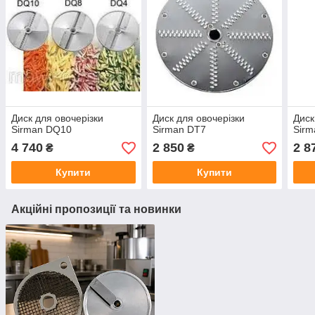
Диск для овочерізки
Диск для овочерізки
Диск
Sirman DQ10
Sirman DT7
Sirm
4 740
2 850
2 8
₴
₴
Купити
Купити
Акційні пропозиції та новинки