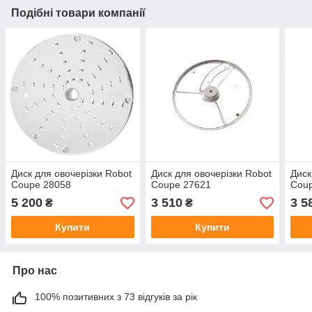
Подібні товари компанії
Диск для овочерізки Robot
Диск для овочерізки Robot
Диск
Coupe 28058
Coupe 27621
Cou
5 200
3 510
3 5
₴
₴
Купити
Купити
Про нас
100% позитивних з 73 відгуків за рік