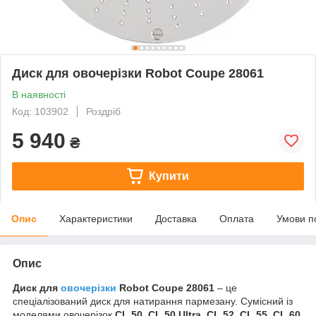
Диск для овочерізки Robot Coupe 28061
В наявності
Код: 103902
Роздріб
5 940
₴
Купити
Опис
Характеристики
Доставка
Оплата
Умови п
Опис
Диск для
овочерізки
Robot Coupe 28061
– це
спеціалізований диск для натирання пармезану. Сумісний із
моделями овочерізок
CL 50
,
CL 50 Ultra
,
CL 52
,
CL 55
,
CL 60
.