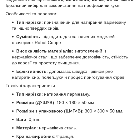
Ідеальний вибір для використання на професійній кухні.
Особливості та переваги:
Тип нарізки
: призначений для натирання пармезану
та інших твердих сирів.
Сумісність
: підходить для зазначених моделей
овочерізок Robot Coupe.
Висока якість матеріалів
: виготовлений із
нержавіючої сталі, що забезпечує довговічність, стійкість
до корозії та простоту очищення.
Ефективність
: допомагає швидко і рівномірно
натирати сир, полегшуючи процес приготування страв.
Технічні характеристики:
Тип нарізки
: натирання пармезану.
Розміри (Д×Ш×В)
: 180 × 180 × 50 мм.
Розміри з упаковкою (Ш×Г×В)
: 300 × 300 × 50 мм.
Вага
: 0,5 кг.
Матеріал
: нержавіюча сталь.
Країна-виробник
: Франція.