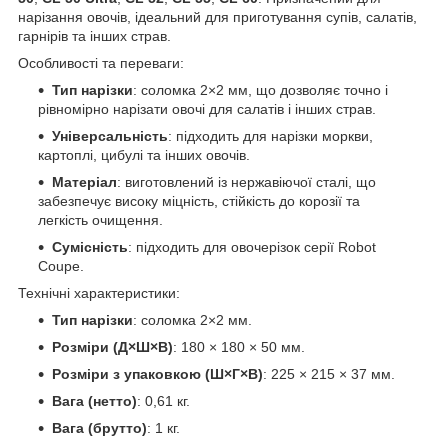
нарізання овочів, ідеальний для приготування супів, салатів,
гарнірів та інших страв.
Особливості та переваги:
Тип нарізки
: соломка 2×2 мм, що дозволяє точно і
рівномірно нарізати овочі для салатів і інших страв.
Універсальність
: підходить для нарізки моркви,
картоплі, цибулі та інших овочів.
Матеріал
: виготовлений із нержавіючої сталі, що
забезпечує високу міцність, стійкість до корозії та
легкість очищення.
Сумісність
: підходить для овочерізок серії Robot
Coupe.
Технічні характеристики:
Тип нарізки
: соломка 2×2 мм.
Розміри (Д×Ш×В)
: 180 × 180 × 50 мм.
Розміри з упаковкою (Ш×Г×В)
: 225 × 215 × 37 мм.
Вага (нетто)
: 0,61 кг.
Вага (брутто)
: 1 кг.