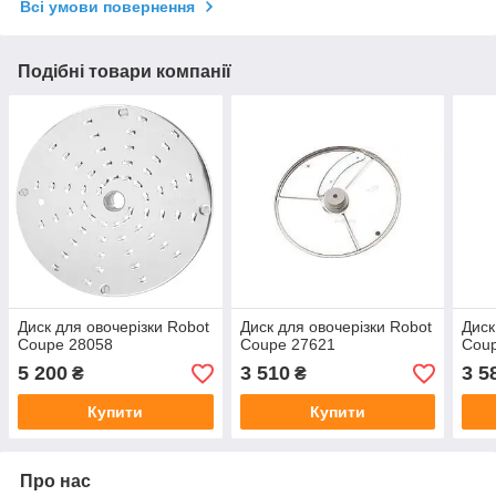
Всі умови повернення
Подібні товари компанії
Диск для овочерізки Robot
Диск для овочерізки Robot
Диск
Coupe 28058
Coupe 27621
Cou
5 200
3 510
3 5
₴
₴
Купити
Купити
Про нас