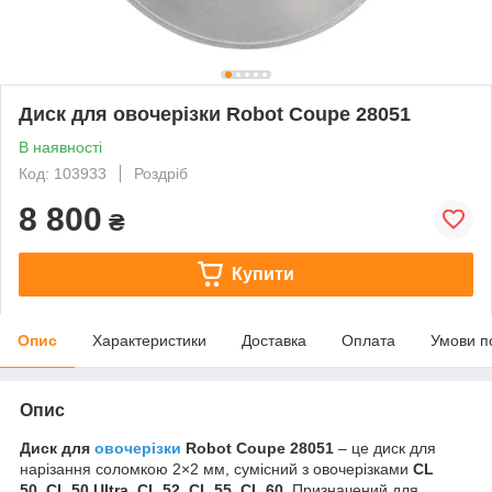
Диск для овочерізки Robot Coupe 28051
В наявності
Код: 103933
Роздріб
8 800
₴
Купити
Опис
Характеристики
Доставка
Оплата
Умови п
Опис
Диск для
овочерізки
Robot Coupe 28051
– це диск для
нарізання соломкою 2×2 мм, сумісний з овочерізками
CL
50
,
CL 50 Ultra
,
CL 52
,
CL 55
,
CL 60
. Призначений для