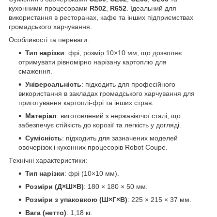
кухонними процесорами
R502
,
R652
. Ідеальний для
використання в ресторанах, кафе та інших підприємствах
громадського харчування.
Особливості та переваги:
Тип нарізки
: фрі, розмір 10×10 мм, що дозволяє
отримувати рівномірно нарізану картоплю для
смаження.
Універсальність
: підходить для професійного
використання в закладах громадського харчування для
приготування картоплі-фрі та інших страв.
Матеріал
: виготовлений з нержавіючої сталі, що
забезпечує стійкість до корозії та легкість у догляді.
Сумісність
: підходить для зазначених моделей
овочерізок і кухонних процесорів Robot Coupe.
Технічні характеристики:
Тип нарізки
: фрі (10×10 мм).
Розміри (Д×Ш×В)
: 180 × 180 × 50 мм.
Розміри з упаковкою (Ш×Г×В)
: 225 × 215 × 37 мм.
Вага (нетто)
: 1,18 кг.