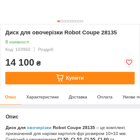
Диск для овочерізки Robot Coupe 28135
В наявності
Код: 103950
Роздріб
14 100
₴
Купити
Опис
Характеристики
Доставка
Оплата
Умови п
Опис
Диск для
овочерізки
Robot Coupe 28135
– це комплект,
призначений для нарізки картоплі-фрі розміром 10×10 мм.
Сумісний з овочерізками
CL50
,
CL52
,
CL55
,
CL60
та