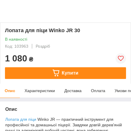
Лопата для піци Winko JR 30
В наявності
Код: 103963
Роздріб
1 080
₴
Купити
Опис
Характеристики
Доставка
Оплата
Умови п
Опис
Лопата для піци
Winko JR — практичний інструмент для
професійної та домашньої піцерії. Завдяки довгій дерев'яній
ручці та алюмінієвій робочій частині, вона забезпечує