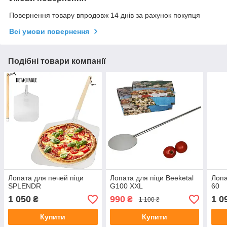
Повернення товару впродовж 14 днів за рахунок покупця
Всі умови повернення
Подібні товари компанії
Лопата для печей піци
Лопата для піци Beeketal
Лопа
SPLENDR
G100 XXL
60
1 050
990
1 0
₴
₴
1 100 ₴
Купити
Купити