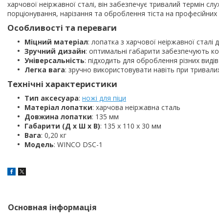
харчової неіржавної сталі, він забезпечує тривалий термін служ
порціонування, нарізання та оброблення тіста на професійних 
Особливості та переваги
Міцний матеріал
: лопатка з харчової неіржавної сталі дл
Зручний дизайн
: оптимальні габарити забезпечують к
Універсальність
: підходить для оброблення різних видів 
Легка вага
: зручно використовувати навіть при тривалих
Технічні характеристики
Тип аксесуара
:
ножі для піци
Матеріал лопатки
: харчова неіржавна сталь
Довжина лопатки
: 135 мм
Габарити (Д х Ш х В)
: 135 х 110 х 30 мм
Вага
: 0,20 кг
Модель
: WINCO DSC-1
Основная інформація