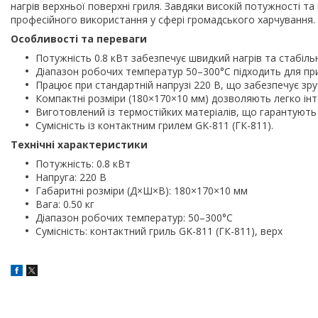
нагрів верхньої поверхні гриля. Завдяки високій потужності т
професійного використання у сфері громадського харчування.
Особливості та переваги
Потужність 0.8 кВт забезпечує швидкий нагрів та стабіль
Діапазон робочих температур 50–300°C підходить для при
Працює при стандартній напрузі 220 В, що забезпечує зру
Компактні розміри (180×170×10 мм) дозволяють легко інте
Виготовлений із термостійких матеріалів, що гарантують 
Сумісність із контактним грилем GK-811 (ГК-811).
Технічні характеристики
Потужність: 0.8 кВт
Напруга: 220 В
Габаритні розміри (Д×Ш×В): 180×170×10 мм
Вага: 0.50 кг
Діапазон робочих температур: 50–300°C
Сумісність: контактний гриль GK-811 (ГК-811), верх