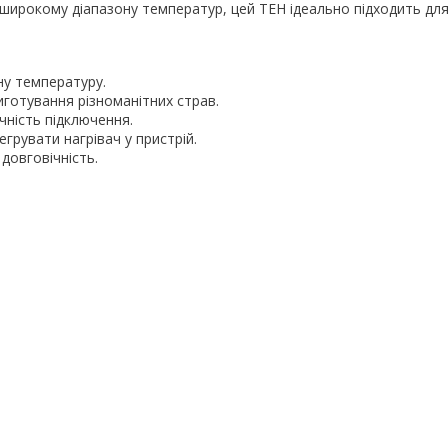
а широкому діапазону температур, цей ТЕН ідеально підходить дл
ну температуру.
готування різноманітних страв.
чність підключення.
грувати нагрівач у пристрій.
довговічність.