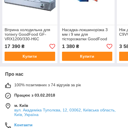
Вітрина холодильна для
Насадка-локшинорізка 3
Ніж 
топінгу GoodFood GF-
мм і 9 мм для
C9V
VRX1200/330-H6C
тісторозкатки GoodFood
NM200
17 390
1 380
3 5
₴
₴
Купити
Купити
Про нас
100% позитивних з 74 відгуків за рік
Працює з 03.02.2018
м. Київ
вул. Академіка Туполєва, 12, 03062, Київська область,
Київ, Україна
Контакти