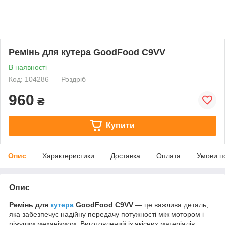
Ремінь для кутера GoodFood C9VV
В наявності
Код: 104286
Роздріб
960
₴
Купити
Опис
Характеристики
Доставка
Оплата
Умови п
Опис
Ремінь для
кутера
GoodFood C9VV
— це важлива деталь,
яка забезпечує надійну передачу потужності між мотором і
ріжучим механізмом. Виготовлений із якісних матеріалів,