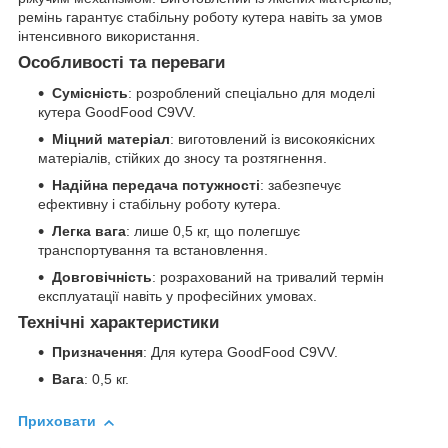
ремінь гарантує стабільну роботу кутера навіть за умов
інтенсивного використання.
Особливості та переваги
Сумісність
: розроблений спеціально для моделі
кутера GoodFood C9VV.
Міцний матеріал
: виготовлений із високоякісних
матеріалів, стійких до зносу та розтягнення.
Надійна передача потужності
: забезпечує
ефективну і стабільну роботу кутера.
Легка вага
: лише 0,5 кг, що полегшує
транспортування та встановлення.
Довговічність
: розрахований на тривалий термін
експлуатації навіть у професійних умовах.
Технічні характеристики
Призначення
: Для кутера GoodFood C9VV.
Вага
: 0,5 кг.
Приховати