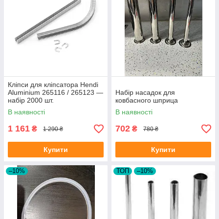
Кліпси для кліпсатора Hendi
Aluminium 265116 / 265123 —
Набір насадок для
набір 2000 шт.
ковбасного шприца
В наявності
В наявності
1 161
702
₴
₴
1 290 ₴
780 ₴
Купити
Купити
–10%
ТОП
–10%