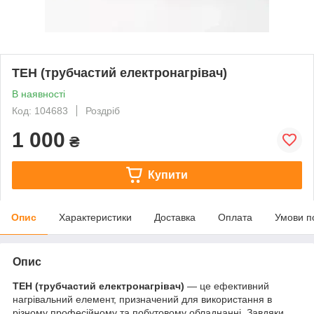
ТЕН (трубчастий електронагрівач)
В наявності
Код: 104683
Роздріб
1 000
₴
Купити
Опис
Характеристики
Доставка
Оплата
Умови п
Опис
ТЕН (трубчастий електронагрівач)
— це ефективний
нагрівальний елемент, призначений для використання в
різному професійному та побутовому обладнанні. Завдяки