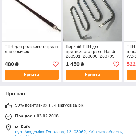
ТЕН для роликового гриля
Верхній ТЕН для
ТЕН 
для сосисок
притискного гриля Hendi
гонк
263501, 263600, 263709,
WB-
263808, 263907
480
1 450
522
₴
₴
Купити
Купити
Про нас
99% позитивних з 74 відгуків за рік
Працює з 03.02.2018
м. Київ
вул. Академіка Туполєва, 12, 03062, Київська область,