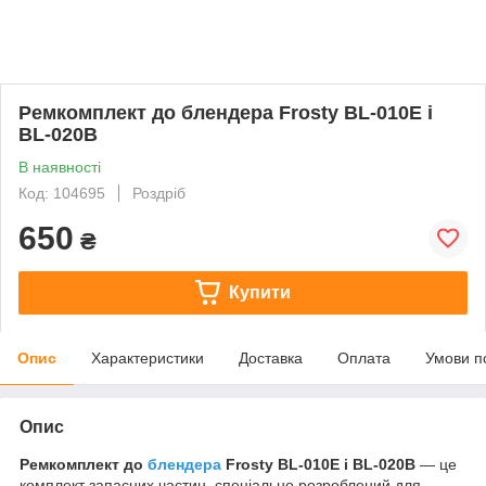
Ремкомплект до блендера Frosty BL-010E і
BL-020B
В наявності
Код: 104695
Роздріб
650
₴
Купити
Опис
Характеристики
Доставка
Оплата
Умови п
Опис
Ремкомплект до
блендера
Frosty BL-010E і BL-020B
— це
комплект запасних частин, спеціально розроблений для