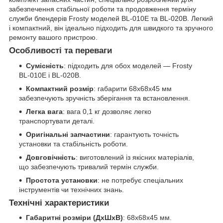
забезпечення стабільної роботи та продовження терміну
служби блендерів Frosty моделей BL-010E та BL-020B. Легкий
і компактний, він ідеально підходить для швидкого та зручного
ремонту вашого пристрою.
Особливості та переваги
Сумісність
: підходить для обох моделей — Frosty
BL-010E і BL-020B.
Компактний розмір
: габарити 68x68x45 мм
забезпечують зручність зберігання та встановлення.
Легка вага
: вага 0,1 кг дозволяє легко
транспортувати деталі.
Оригінальні запчастини
: гарантують точність
установки та стабільність роботи.
Довговічність
: виготовлений із якісних матеріалів,
що забезпечують тривалий термін служби.
Простота установки
: не потребує спеціальних
інструментів чи технічних знань.
Технічні характеристики
Габаритні розміри (ДхШхВ)
: 68x68x45 мм.