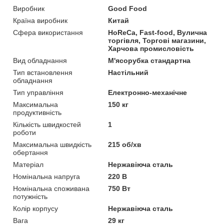
Виробник
Good Food
Країна виробник
Китай
Сфера використання
HoReCa, Fast-food, Вулична
торгівля, Торгові магазини,
Харчова промисловість
Вид обладнання
М'ясорубка стандартна
Тип встановлення
Настільний
обладнання
Тип управління
Електронно-механічне
Максимальна
150 кг
продуктивність
Кількість швидкостей
1
роботи
Максимальна швидкість
215 об/хв
обертання
Матеріал
Нержавіюча сталь
Номінальна напруга
220 В
Номінальна споживана
750 Вт
потужність
Колір корпусу
Нержавіюча сталь
Вага
29 кг