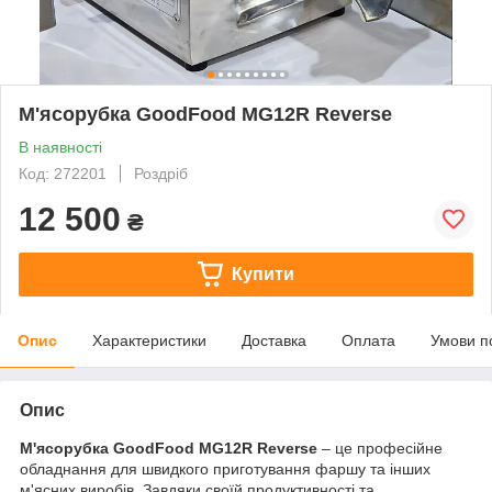
М'ясорубка GoodFood MG12R Reverse
В наявності
Код: 272201
Роздріб
12 500
₴
Купити
Опис
Характеристики
Доставка
Оплата
Умови п
Опис
М'ясорубка GoodFood MG12R Reverse
– це професійне
обладнання для швидкого приготування фаршу та інших
м'ясних виробів. Завдяки своїй продуктивності та