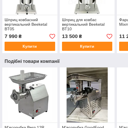
Шприц ковбасний
Шприц для ковбас
Фарш
вертикальний Beeketal
вертикальний Beeketal
Mixm
BT05
BT10
7 990
13 500
11 
₴
₴
Купити
Купити
Подібні товари компанії
М'ясорубка Berg 12R
М'ясорубка GoodFood
М'я