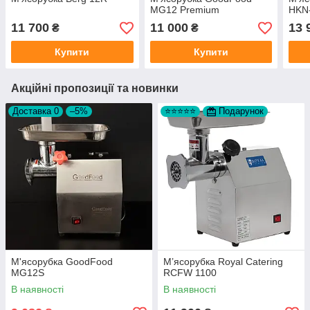
MG12 Premium
HKN
11 700
11 000
13 
₴
₴
Купити
Купити
Акційні пропозиції та новинки
Доставка 0
–5%
⭐⭐⭐⭐⭐
Подарунок
М'ясорубка GoodFood
М’ясорубка Royal Catering
MG12S
RCFW 1100
В наявності
В наявності