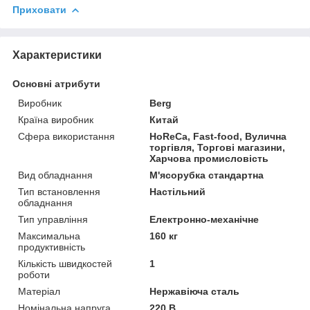
Приховати
Характеристики
Основні атрибути
Виробник
Berg
Країна виробник
Китай
Сфера використання
HoReCa, Fast-food, Вулична
торгівля, Торгові магазини,
Харчова промисловість
Вид обладнання
М'ясорубка стандартна
Тип встановлення
Настільний
обладнання
Тип управління
Електронно-механічне
Максимальна
160 кг
продуктивність
Кількість швидкостей
1
роботи
Матеріал
Нержавіюча сталь
Номінальна напруга
220 В