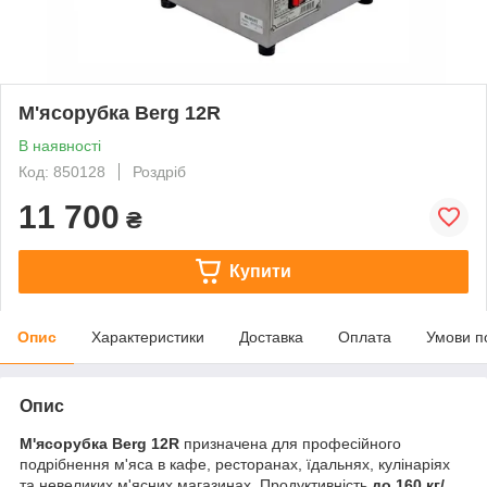
М'ясорубка Berg 12R
В наявності
Код: 850128
Роздріб
11 700
₴
Купити
Опис
Характеристики
Доставка
Оплата
Умови п
Опис
М'ясорубка Berg 12R
призначена для професійного
подрібнення м'яса в кафе, ресторанах, їдальнях, кулінаріях
та невеликих м'ясних магазинах. Продуктивність
до 160 кг/