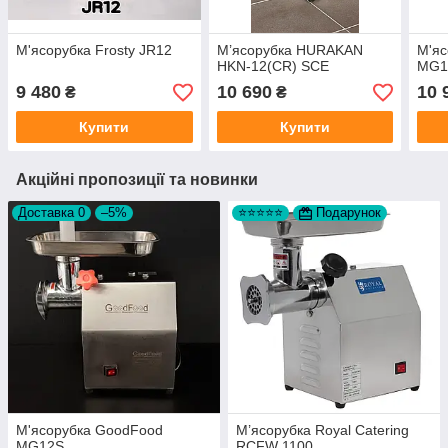
М'ясорубка Frosty JR12
М’ясорубка HURAKAN
М'я
HKN-12(CR) SCE
MG1
9 480
10 690
10 
₴
₴
Купити
Купити
Акційні пропозиції та новинки
Доставка 0
–5%
⭐⭐⭐⭐⭐
Подарунок
М'ясорубка GoodFood
М’ясорубка Royal Catering
MG12S
RCFW 1100