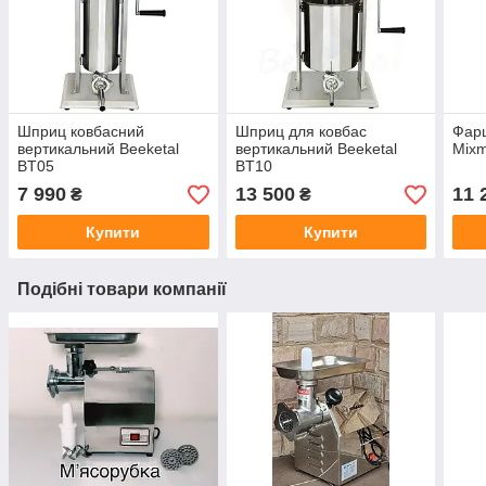
Шприц ковбасний
Шприц для ковбас
Фарш
вертикальний Beeketal
вертикальний Beeketal
Mixm
BT05
BT10
7 990
13 500
11 
₴
₴
Купити
Купити
Подібні товари компанії