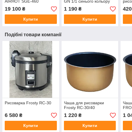
AIRHOT SGE-460
GN 1/1 синього кольору
рисо
19 100
1 190
420
₴
₴
Купити
Купити
Подібні товари компанії
Рисоварка Frosty RC-30
Чаша для рисоварки
Чаша
Frosty RC-30/40
FRO
6 580
1 220
1 0
₴
₴
Купити
Купити