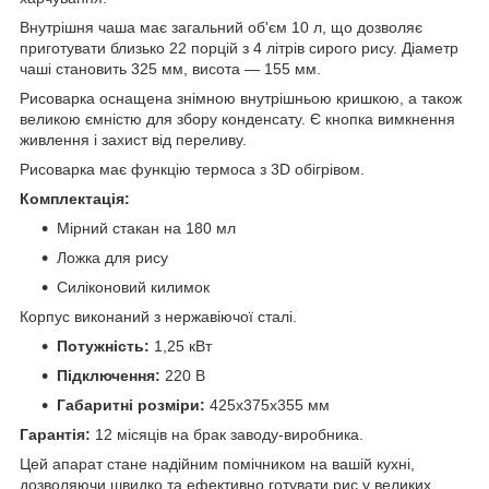
Внутрішня чаша має загальний об'єм 10 л, що дозволяє
приготувати близько 22 порцій з 4 літрів сирого рису. Діаметр
чаші становить 325 мм, висота — 155 мм.
Рисоварка оснащена знімною внутрішньою кришкою, а також
великою ємністю для збору конденсату. Є кнопка вимкнення
живлення і захист від переливу.
Рисоварка має функцію термоса з 3D обігрівом.
Комплектація:
Мірний стакан на 180 мл
Ложка для рису
Силіконовий килимок
Корпус виконаний з нержавіючої сталі.
Потужність:
1,25 кВт
Підключення:
220 В
Габаритні розміри:
425x375x355 мм
Гарантія:
12 місяців на брак заводу-виробника.
Цей апарат стане надійним помічником на вашій кухні,
дозволяючи швидко та ефективно готувати рис у великих