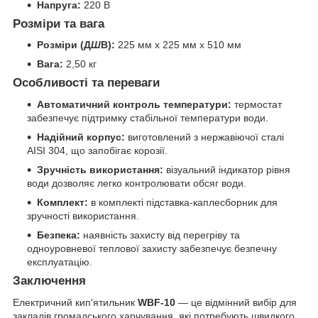
Напруга:
220 В
Розміри та вага
Розміри (Д
Ш
В):
225 мм x 225 мм x 510 мм
Вага:
2,50 кг
Особливості та переваги
Автоматичний контроль температури:
термостат
забезпечує підтримку стабільної температури води.
Надійний корпус:
виготовлений з нержавіючої сталі
AISI 304, що запобігає корозії.
Зручність використання:
візуальний індикатор рівня
води дозволяє легко контролювати обсяг води.
Комплект:
в комплекті підставка-каплесборник для
зручності використання.
Безпека:
наявність захисту від перегріву та
одноуровневої теплової захисту забезпечує безпечну
експлуатацію.
Заключення
Електричний кип'ятильник
WBF-10
— це відмінний вибір для
закладів громадського харчування, які потребують швидкого