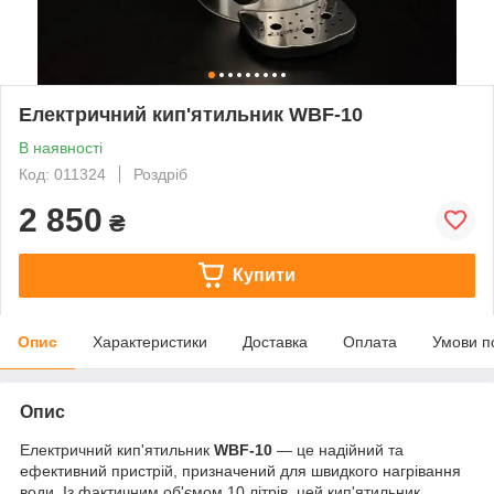
Електричний кип'ятильник WBF-10
В наявності
Код: 011324
Роздріб
2 850
₴
Купити
Опис
Характеристики
Доставка
Оплата
Умови п
Опис
Електричний кип'ятильник
WBF-10
— це надійний та
ефективний пристрій, призначений для швидкого нагрівання
води. Із фактичним об'ємом 10 літрів, цей кип'ятильник