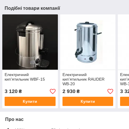
Подібні товари компанії
Електричний
Електричний
Елек
кип'ятильник WBF-15
кип'ятильник RAUDER
кип'
WB-20
WB-
3 120
2 930
3 3
₴
₴
Купити
Купити
Про нас