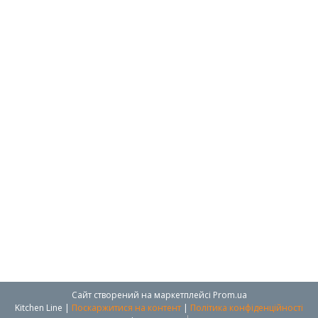
Сайт створений на маркетплейсі
Prom.ua
Kitchen Line |
Поскаржитися на контент
|
Політика конфіденційності