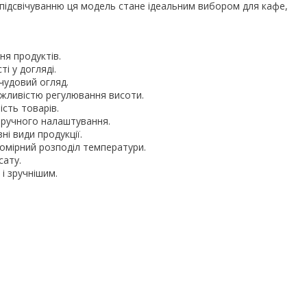
підсвічуванню ця модель стане ідеальним вибором для кафе,
ня продуктів.
і у догляді.
чудовий огляд.
жливістю регулювання висоти.
сть товарів.
зручного налаштування.
ні види продукції.
омірний розподіл температури.
сату.
і зручнішим.