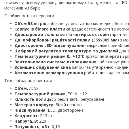
своєму сучасному дизайну, динамічному охолодженню та LED-
магазинів чи барів.
Особливості та переваги
Об’єм 58 літрів
забезпечує достатньо місця для зберіган
Корпус із білого пластику
додає естетичності та легкост
Двошаровий склопакет із чотирьох сторін
гарантує 
Дві пофарбовані решітчасті полки (355х305 мм)
з мо
Двостороннє LED-підсвічування
підкреслює привабливі
Цифровий регулятор температури та дисплей
для 
Температурний режим 0...+12°C
дозволяє зберігати різ
Вентильована система охолодження
забезпечує рівн
Зовнішнє обдування скла
запобігає утворенню конден
Автоматичне розморожування
робить догляд легшим 
Технічні характеристики
Об’єм, л:
58
Температурний режим, °C:
0...+12
Кількість полиць:
2 решітчасті, регульовані
Матеріал корпусу:
білий пластик
Підсвічування:
LED, двостороннє
Хладогент:
R134a
Напруга, В:
220
Потужність, кВт:
0,19