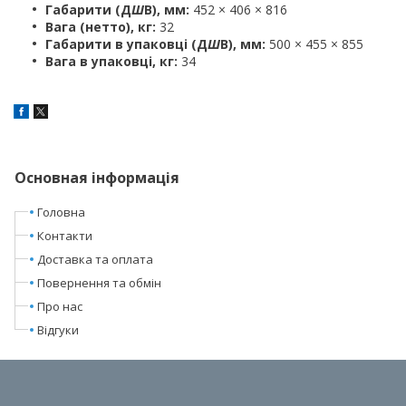
Габарити (Д
Ш
В), мм:
452 × 406 × 816
Вага (нетто), кг:
32
Габарити в упаковці (Д
Ш
В), мм:
500 × 455 × 855
Вага в упаковці, кг:
34
Основная інформація
Головна
Контакти
Доставка та оплата
Повернення та обмін
Про нас
Відгуки