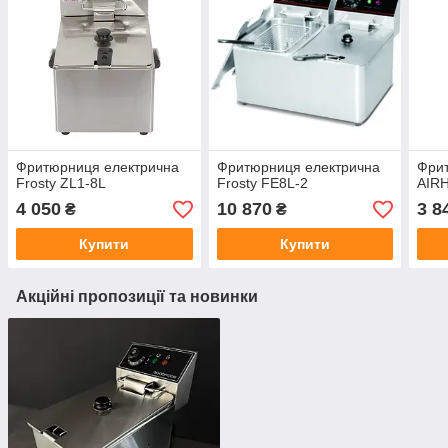
Фритюрниця електрична
Фритюрниця електрична
Фри
Frosty ZL1-8L
Frosty FE8L-2
AIRH
4 050
10 870
3 8
₴
₴
Купити
Купити
Акційні пропозиції та новинки