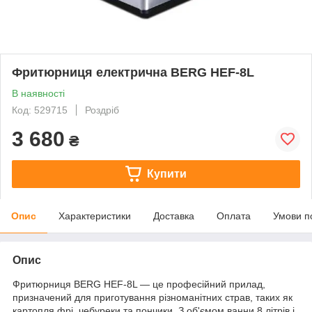
Фритюрниця електрична BERG HEF-8L
В наявності
Код: 529715
Роздріб
3 680
₴
Купити
Опис
Характеристики
Доставка
Оплата
Умови п
Опис
Фритюрниця BERG HEF-8L — це професійний прилад,
призначений для приготування різноманітних страв, таких як
картопля фрі, чебуреки та пончики. З об'ємом ванни 8 літрів і