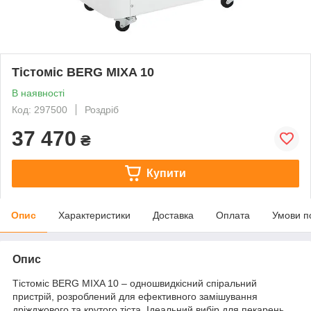
Тістоміс BERG MIXA 10
В наявності
Код: 297500
Роздріб
37 470
₴
Купити
Опис
Характеристики
Доставка
Оплата
Умови п
Опис
Тістоміс BERG MIXA 10 – одношвидкісний спіральний
пристрій, розроблений для ефективного замішування
дріжджового та крутого тіста. Ідеальний вибір для пекарень,