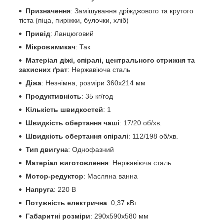
Призначення
: Замішування дріжджового та крутого
тіста (піца, пиріжки, булочки, хліб)
Привід
: Ланцюговий
Мікровимикач
: Так
Матеріал діжі, спіралі, центрального стрижня та
захисних ґрат
: Нержавіюча сталь
Діжа
: Незнімна, розміри 360х214 мм
Продуктивність
: 35 кг/год
Кількість швидкостей
: 1
Швидкість обертання чаші
: 17/20 об/хв.
Швидкість обертання спіралі
: 112/198 об/хв.
Тип двигуна
: Однофазний
Матеріал виготовлення
: Нержавіюча сталь
Мотор-редуктор
: Масляна ванна
Напруга
: 220 В
Потужність електрична
: 0,37 кВт
Габаритні розміри
: 290х590х580 мм