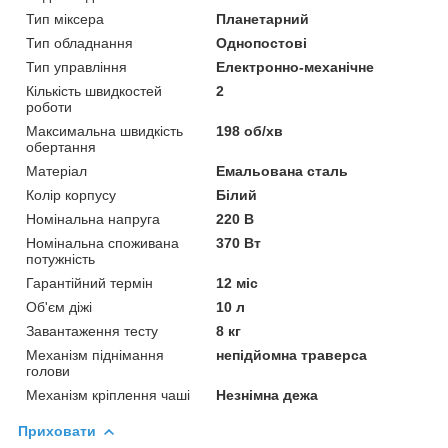
Тип міксера
Планетарний
Тип обладнання
Однопостові
Тип управління
Електронно-механічне
Кількість швидкостей
2
роботи
Максимальна швидкість
198 об/хв
обертання
Матеріал
Емальована сталь
Колір корпусу
Білий
Номінальна напруга
220 В
Номінальна споживана
370 Вт
потужність
Гарантійний термін
12 міс
Об'єм діжі
10 л
Завантаження тесту
8 кг
Механізм піднімання
непідйомна траверса
голови
Механізм кріплення чаші
Незнімна дежа
Приховати