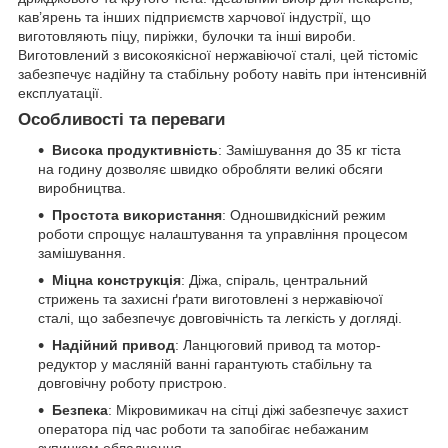
кав’ярень та інших підприємств харчової індустрії, що
виготовляють піцу, пиріжки, булочки та інші вироби.
Виготовлений з високоякісної нержавіючої сталі, цей тістоміс
забезпечує надійну та стабільну роботу навіть при інтенсивній
експлуатації.
Особливості та переваги
Висока продуктивність
: Замішування до 35 кг тіста
на годину дозволяє швидко обробляти великі обсяги
виробництва.
Простота використання
: Одношвидкісний режим
роботи спрощує налаштування та управління процесом
замішування.
Міцна конструкція
: Діжа, спіраль, центральний
стрижень та захисні ґрати виготовлені з нержавіючої
сталі, що забезпечує довговічність та легкість у догляді.
Надійний привод
: Ланцюговий привод та мотор-
редуктор у масляній ванні гарантують стабільну та
довговічну роботу пристрою.
Безпека
: Мікровимикач на сітці діжі забезпечує захист
оператора під час роботи та запобігає небажаним
зупинкам обладнання.