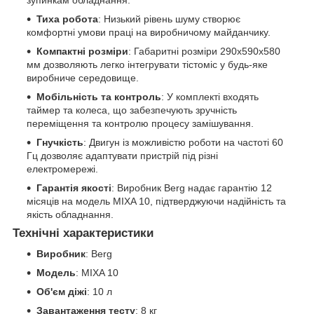
Тиха робота
: Низький рівень шуму створює
комфортні умови праці на виробничому майданчику.
Компактні розміри
: Габаритні розміри 290х590х580
мм дозволяють легко інтегрувати тістоміс у будь-яке
виробниче середовище.
Мобільність та контроль
: У комплекті входять
таймер та колеса, що забезпечують зручність
переміщення та контролю процесу замішування.
Гнучкість
: Двигун із можливістю роботи на частоті 60
Гц дозволяє адаптувати пристрій під різні
електромережі.
Гарантія якості
: Виробник Berg надає гарантію 12
місяців на модель MIXA 10, підтверджуючи надійність та
якість обладнання.
Технічні характеристики
Виробник
: Berg
Модель
: MIXA 10
Об'єм діжі
: 10 л
Завантаження тесту
: 8 кг