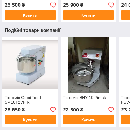
25 500
25 900
24 
₴
₴
Купити
Купити
Подібні товари компанії
Тістоміс GoodFood
Тістоміс BHY-10 Pimak
Тіст
SM10T2VFIR
FSV
26 650
22 300
23 
₴
₴
Купити
Купити