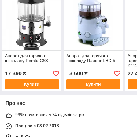
Апарат для гарячого
Апарат для гарячого
Апар
шоколаду Remta CS3
шоколаду Rauder LHD-5
гаря
274
17 390
13 600
27 
₴
₴
Купити
Купити
Про нас
99% позитивних з 74 відгуків за рік
Працює з 03.02.2018
м. Київ