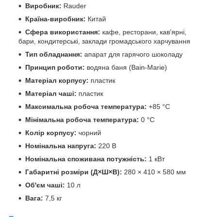
Виробник:
Rauder
Країна-виробник:
Китай
Сфера використання:
кафе, ресторани, кав'ярні,
бари, кондитерські, заклади громадського харчування
Тип обладнання:
апарат для гарячого шоколаду
Принцип роботи:
водяна баня (Bain-Marie)
Матеріал корпусу:
пластик
Матеріал чаші:
пластик
Максимальна робоча температура:
+85 °C
Мінімальна робоча температура:
0 °C
Колір корпусу:
чорний
Номінальна напруга:
220 В
Номінальна споживана потужність:
1 кВт
Габаритні розміри (Д×Ш×В):
280 × 410 × 580 мм
Об'єм чаші:
10 л
Вага:
7,5 кг