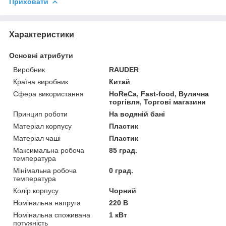
Приховати
Характеристики
Основні атрибути
Виробник
RAUDER
Країна виробник
Китай
Сфера використання
HoReCa, Fast-food, Вулична
торгівля, Торгові магазини
Принцип роботи
На водяній бані
Матеріал корпусу
Пластик
Матеріал чаші
Пластик
Максимальна робоча
85 град.
температура
Мінімальна робоча
0 град.
температура
Колір корпусу
Чорний
Номінальна напруга
220 В
Номінальна споживана
1 кВт
потужність