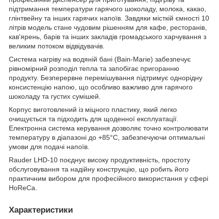
підтримання температури гарячого шоколаду, молока, какао,
глінтвейну та інших гарячих напоїв. Завдяки місткій ємності 10
літрів модель стане чудовим рішенням для кафе, ресторанів,
кав'ярень, барів та інших закладів громадського харчування з
великим потоком відвідувачів.
Система нагріву на водяній бані (Bain-Marie) забезпечує
рівномірний розподіл тепла та запобігає пригоранню
продукту. Безперервне перемішування підтримує однорідну
консистенцію напою, що особливо важливо для гарячого
шоколаду та густих сумішей.
Корпус виготовлений із міцного пластику, який легко
очищується та підходить для щоденної експлуатації.
Електронна система керування дозволяє точно контролювати
температуру в діапазоні до +85°C, забезпечуючи оптимальні
умови для подачі напоїв.
Rauder LHD-10 поєднує високу продуктивність, простоту
обслуговування та надійну конструкцію, що робить його
практичним вибором для професійного використання у сфері
HoReCa.
Характеристики