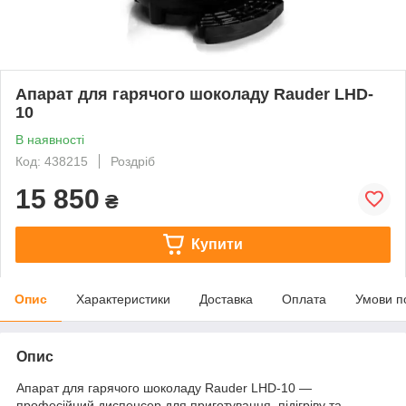
Апарат для гарячого шоколаду Rauder LHD-
10
В наявності
Код: 438215
Роздріб
15 850
₴
Купити
Опис
Характеристики
Доставка
Оплата
Умови п
Опис
Апарат для гарячого шоколаду Rauder LHD-10 —
професійний диспенсер для приготування, підігріву та