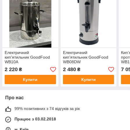
Електричний
Електричний
Кип’
кип'ятильник GoodFood
кип'ятильник GoodFood
про
WB10A
WB08DW
WB1
2 220
2 480
7 0
₴
₴
Купити
Купити
Про нас
99% позитивних з 74 відгуків за рік
Працює з 03.02.2018
м. Київ