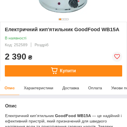
Електричний кип'ятильник GoodFood WB15A
В наявності
Код: 252589
Роздріб
2 390
₴
Купити
Опис
Характеристики
Доставка
Оплата
Умови п
Опис
Електричний кип'ятильник
GoodFood WB15A
— це надійний і
ефективний пристрій, який призначений для швидкого
нагрівання води та приготування гарячих напоїв. Завдяки