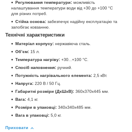
Регулювання температури:
можливість
налаштування температури води від +30 до +100 °С
для різних потреб.
Стійка основа:
забезпечує надійну експлуатацію та
запобігає ковзанню.
Технічні характеристики
Матеріал корпусу:
нержавіюча сталь.
Об’єм:
15 л.
Температура нагріву:
+30...+100 °С.
Спосіб наповнення:
ручний.
Потужність нагрівального елемента:
2,5 кВт.
Напруга:
220 В / 50 Гц.
Габаритні розміри (ДхШхВ):
360х370х445 мм.
Вага:
4,1 кг.
Розміри в упаковці:
340х340х485 мм.
Вага в упаковці:
5,0 кг.
Приховати