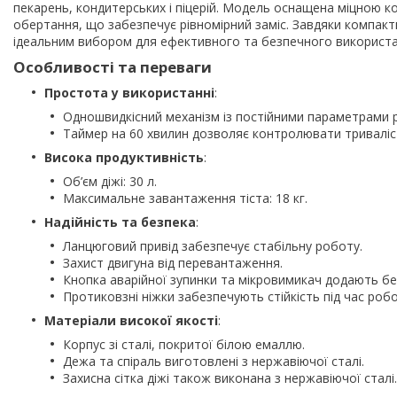
пекарень, кондитерських і піцерій. Модель оснащена міцною к
обертання, що забезпечує рівномірний заміс. Завдяки компакт
ідеальним вибором для ефективного та безпечного використа
Особливості та переваги
Простота у використанні
:
Одношвидкісний механізм із постійними параметрами 
Таймер на 60 хвилин дозволяє контролювати триваліс
Висока продуктивність
:
Об’єм діжі: 30 л.
Максимальне завантаження тіста: 18 кг.
Надійність та безпека
:
Ланцюговий привід забезпечує стабільну роботу.
Захист двигуна від перевантаження.
Кнопка аварійної зупинки та мікровимикач додають бе
Протиковзні ніжки забезпечують стійкість під час робо
Матеріали високої якості
:
Корпус зі сталі, покритої білою емаллю.
Дежа та спіраль виготовлені з нержавіючої сталі.
Захисна сітка діжі також виконана з нержавіючої сталі.