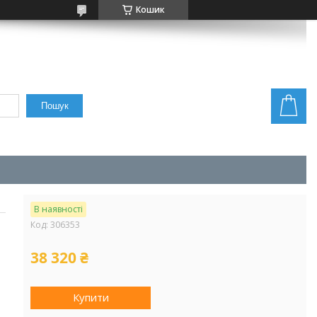
Кошик
Пошук
В наявності
Код:
306353
38 320 ₴
Купити