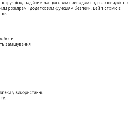
онструкцією, надійним ланцюговим приводом і однією швидкістю
ним розмірам і додатковим функціям безпеки, цей тістоміс є
ння.
роботи.
ть замішування.
зпеки у використанні.
ти.