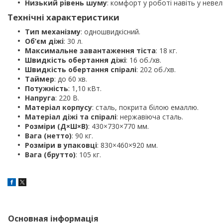
Низький рівень шуму
: комфорт у роботі навіть у неве
Технічні характеристики
Тип механізму
: одношвидкісний.
Об’єм діжі
: 30 л.
Максимальне завантаження тіста
: 18 кг.
Швидкість обертання діжі
: 16 об./хв.
Швидкість обертання спіралі
: 202 об./хв.
Таймер
: до 60 хв.
Потужність
: 1,10 кВт.
Напруга
: 220 В.
Матеріал корпусу
: сталь, покрита білою емаллю.
Матеріал діжі та спіралі
: нержавіюча сталь.
Розміри (Д×Ш×В)
: 430×730×770 мм.
Вага (нетто)
: 90 кг.
Розміри в упаковці
: 830×460×920 мм.
Вага (брутто)
: 105 кг.
Основная інформація