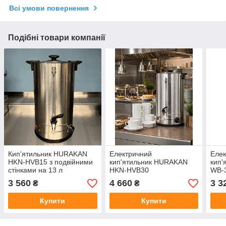
Всі умови повернення
Подібні товари компанії
Кип'ятильник HURAKAN
Електричний
Елек
HKN-HVB15 з подвійними
кип'ятильник HURAKAN
кип'
стінками на 13 л
HKN-HVB30
WB-
3 560
4 660
3 3
₴
₴
Купити
Купити