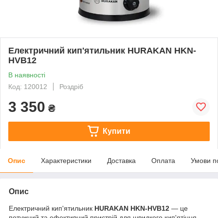
Електричний кип'ятильник HURAKAN HKN-
HVB12
В наявності
Код: 120012
Роздріб
3 350
₴
Купити
Опис
Характеристики
Доставка
Оплата
Умови п
Опис
Електричний кип'ятильник
HURAKAN HKN-HVB12
— це
потужний та ефективний пристрій для швидкого кип'ятіння