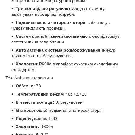
контролювати температурний режим.
Три полиці, що регулюються
, дають змогу
адаптувати простір під потреби.
Подвійне скло з чотирьох сторін
забезпечує
чудову видимість продукції.
Система запобігання запотіванню скла
підтримує
естетичний вигляд вітрини.
Автоматична система розморожування
знижує
трудомісткість обслуговування.
Хладогент R600a
відповідає сучасним екологічним
стандартам.
Технічні характеристики
Об’єм, л:
78
Температурний режим, °C:
+2/+10
Кількість полиць:
3, регульовані
Матеріал скла:
подвійне, з чотирьох сторін
Підсвічування:
LED
Хладогент:
R600a
Напруга, В:
220