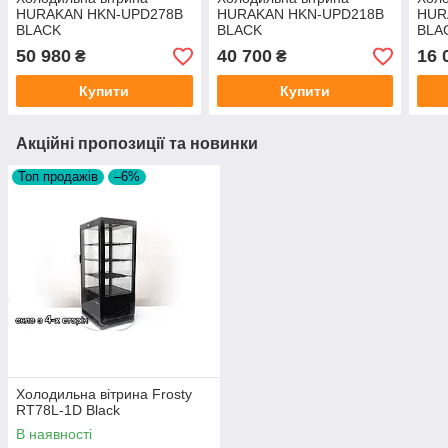
HURAKAN HKN-UPD278B
HURAKAN HKN-UPD218B
HUR
BLACK
BLACK
BLA
50 980
40 700
16 
₴
₴
Купити
Купити
Акційні пропозиції та новинки
Топ продажів
–6%
Холодильна вітрина Frosty
RT78L-1D Black
В наявності