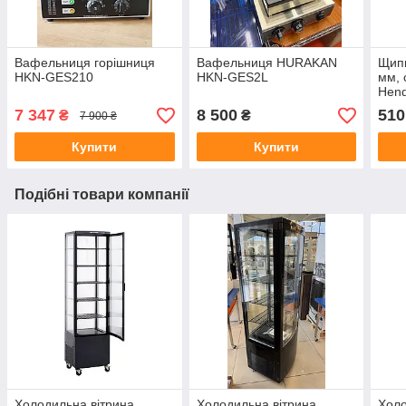
Вафельниця горішниця
Вафельниця HURAKAN
Щипц
HKN-GES210
HKN-GES2L
мм, 
Hend
7 347
8 500
510
₴
₴
7 900 ₴
Купити
Купити
Подібні товари компанії
Холодильна вітрина
Холодильна вітрина
Холо