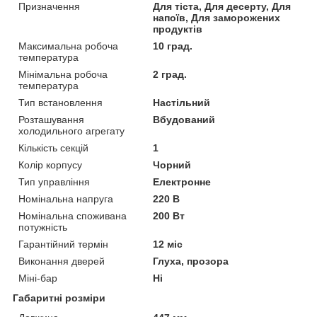
Призначення
Для тіста, Для десерту, Для
напоїв, Для заморожених
продуктів
Максимальна робоча
10 град.
температура
Мінімальна робоча
2 град.
температура
Тип встановлення
Настільний
Розташування
Вбудований
холодильного агрегату
Кількість секцій
1
Колір корпусу
Чорний
Тип управління
Електронне
Номінальна напруга
220 В
Номінальна споживана
200 Вт
потужність
Гарантійний термін
12 міс
Виконання дверей
Глуха, прозора
Міні-бар
Ні
Габаритні розміри