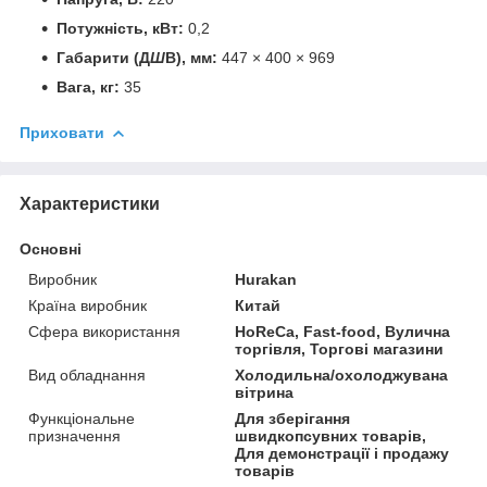
Потужність, кВт:
0,2
Габарити (Д
Ш
В), мм:
447 × 400 × 969
Вага, кг:
35
Приховати
Характеристики
Основні
Виробник
Hurakan
Країна виробник
Китай
Сфера використання
HoReCa, Fast-food, Вулична
торгівля, Торгові магазини
Вид обладнання
Холодильна/охолоджувана
вітрина
Функціональне
Для зберігання
призначення
швидкопсувних товарів,
Для демонстрації і продажу
товарів