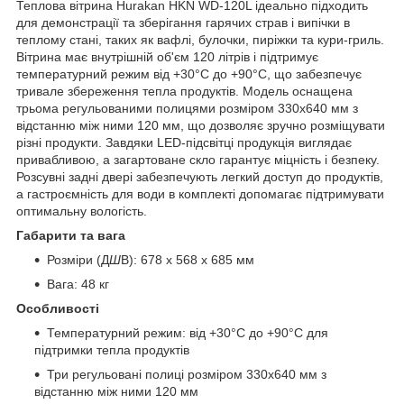
Теплова вітрина Hurakan HKN WD-120L ідеально підходить
для демонстрації та зберігання гарячих страв і випічки в
теплому стані, таких як вафлі, булочки, пиріжки та кури-гриль.
Вітрина має внутрішній об'єм 120 літрів і підтримує
температурний режим від +30°C до +90°C, що забезпечує
тривале збереження тепла продуктів. Модель оснащена
трьома регульованими полицями розміром 330x640 мм з
відстанню між ними 120 мм, що дозволяє зручно розміщувати
різні продукти. Завдяки LED-підсвітці продукція виглядає
привабливою, а загартоване скло гарантує міцність і безпеку.
Розсувні задні двері забезпечують легкий доступ до продуктів,
а гастроємність для води в комплекті допомагає підтримувати
оптимальну вологість.
Габарити та вага
Розміри (Д
Ш
В): 678 x 568 x 685 мм
Вага: 48 кг
Особливості
Температурний режим: від +30°C до +90°C для
підтримки тепла продуктів
Три регульовані полиці розміром 330x640 мм з
відстанню між ними 120 мм