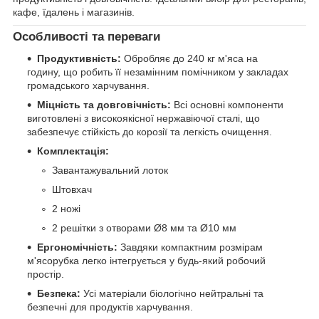
кафе, їдалень і магазинів.
Особливості та переваги
Продуктивність:
Обробляє до 240 кг м'яса на
годину, що робить її незамінним помічником у закладах
громадського харчування.
Міцність та довговічність:
Всі основні компоненти
виготовлені з високоякісної нержавіючої сталі, що
забезпечує стійкість до корозії та легкість очищення.
Комплектація:
Завантажувальний лоток
Штовхач
2 ножі
2 решітки з отворами Ø8 мм та Ø10 мм
Ергономічність:
Завдяки компактним розмірам
м'ясорубка легко інтегрується у будь-який робочий
простір.
Безпека:
Усі матеріали біологічно нейтральні та
безпечні для продуктів харчування.