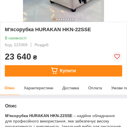
М'ясорубка HURAKAN HKN-22SSE
В наявності
Код: 223369
Роздріб
23 640
₴
Купити
Опис
Характеристики
Доставка
Оплата
Умови п
Опис
М'ясорубка HURAKAN HKN-22SSE
– надійне обладнання
для професійного використання, яке забезпечує високу
продуктивність і довговічність. Ідеальний вибір для ресторанів,