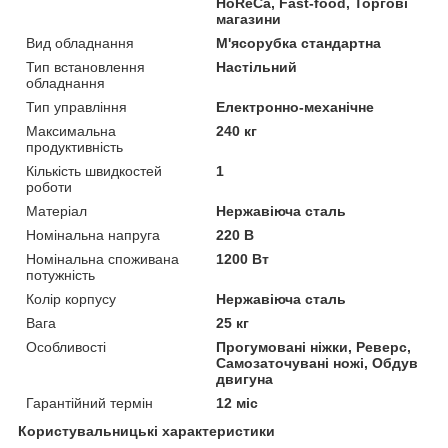
HoReCa, Fast-food, Торгові
магазини
Вид обладнання
М'ясорубка стандартна
Тип встановлення
Настільний
обладнання
Тип управління
Електронно-механічне
Максимальна
240 кг
продуктивність
Кількість швидкостей
1
роботи
Матеріал
Нержавіюча сталь
Номінальна напруга
220 В
Номінальна споживана
1200 Вт
потужність
Колір корпусу
Нержавіюча сталь
Вага
25 кг
Особливості
Прогумовані ніжки, Реверс,
Самозаточувані ножі, Обдув
двигуна
Гарантійний термін
12 міс
Користувальницькі характеристики