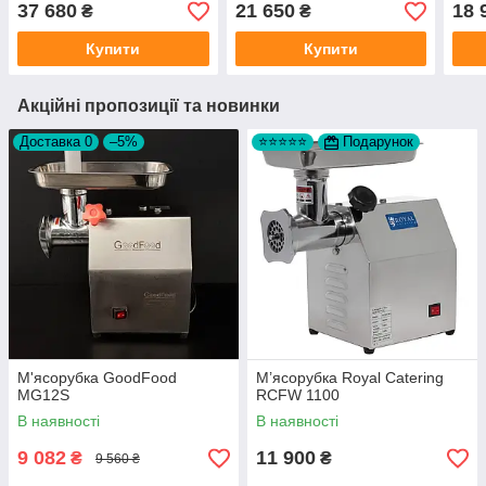
37 680
21 650
18 
₴
₴
Купити
Купити
Акційні пропозиції та новинки
Доставка 0
–5%
⭐⭐⭐⭐⭐
Подарунок
М'ясорубка GoodFood
М’ясорубка Royal Catering
MG12S
RCFW 1100
В наявності
В наявності
9 082
11 900
₴
₴
9 560 ₴