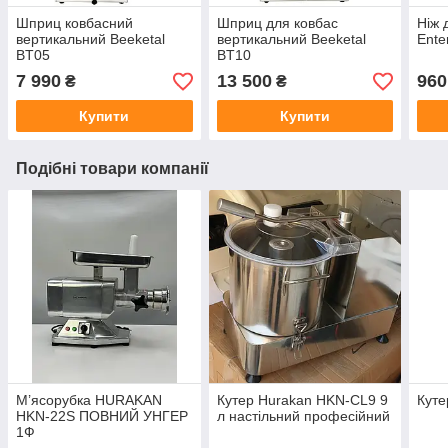
Шприц ковбасний
Шприц для ковбас
Ніж 
вертикальний Beeketal
вертикальний Beeketal
Ente
BT05
BT10
7 990
13 500
960
₴
₴
Купити
Купити
Подібні товари компанії
М’ясорубка HURAKAN
Кутер Hurakan HKN-CL9 9
Кут
HKN-22S ПОВНИЙ УНГЕР
л настільний професійний
1Ф