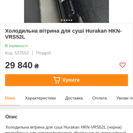
Холодильна вітрина для суші Hurakan HKN-
VRS52L
В наявності
Код: 522552
Роздріб
29 840
₴
Купити
Опис
Характеристики
Доставка
Оплата
Умови п
Опис
Холодильна вітрина для суші Hurakan HKN-VRS52L (чорна)
розроблена для короткотривалого зберігання та демонстрації