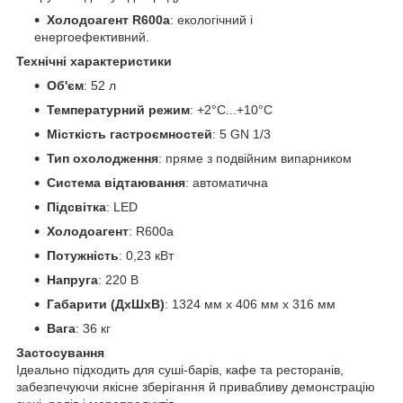
Холодоагент R600a
: екологічний і
енергоефективний.
Технічні характеристики
Об'єм
: 52 л
Температурний режим
: +2°C...+10°C
Місткість гастроємностей
: 5 GN 1/3
Тип охолодження
: пряме з подвійним випарником
Система відтаювання
: автоматична
Підсвітка
: LED
Холодоагент
: R600a
Потужність
: 0,23 кВт
Напруга
: 220 В
Габарити (ДхШхВ)
: 1324 мм x 406 мм x 316 мм
Вага
: 36 кг
Застосування
Ідеально підходить для суші-барів, кафе та ресторанів,
забезпечуючи якісне зберігання й привабливу демонстрацію