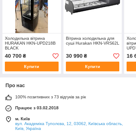
Холодильна вітрина
Вітрина холодильна для
Хол
HURAKAN HKN-UPD218B
суші Hurakan HKN-VRS62L
віт
BLACK
UPD
40 700
30 990
16 
₴
₴
Купити
Купити
Про нас
100% позитивних з 73 відгуків за рік
Працює з 03.02.2018
м. Київ
вул. Академіка Туполєва, 12, 03062, Київська область,
Київ, Україна