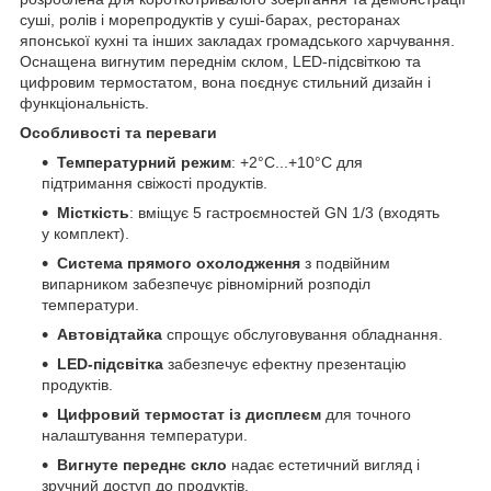
суші, ролів і морепродуктів у суші-барах, ресторанах
японської кухні та інших закладах громадського харчування.
Оснащена вигнутим переднім склом, LED-підсвіткою та
цифровим термостатом, вона поєднує стильний дизайн і
функціональність.
Особливості та переваги
Температурний режим
: +2°C...+10°C для
підтримання свіжості продуктів.
Місткість
: вміщує 5 гастроємностей GN 1/3 (входять
у комплект).
Система прямого охолодження
з подвійним
випарником забезпечує рівномірний розподіл
температури.
Автовідтайка
спрощує обслуговування обладнання.
LED-підсвітка
забезпечує ефектну презентацію
продуктів.
Цифровий термостат із дисплеєм
для точного
налаштування температури.
Вигнуте переднє скло
надає естетичний вигляд і
зручний доступ до продуктів.