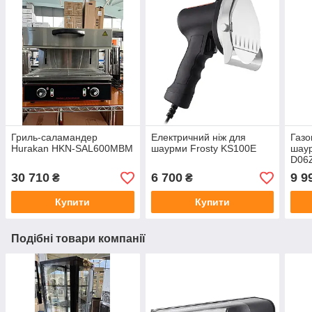
Гриль-саламандер
Електричний ніж для
Газо
Hurakan HKN-SAL600MBM
шаурми Frosty KS100E
шау
D06
30 710
6 700
9 9
₴
₴
Купити
Купити
Подібні товари компанії