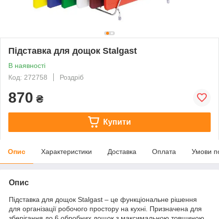
Підставка для дощок Stalgast
В наявності
Код: 272758
Роздріб
870
₴
Купити
Опис
Характеристики
Доставка
Оплата
Умови п
Опис
Підставка для дощок Stalgast – це функціональне рішення
для організації робочого простору на кухні. Призначена для
зберігання до 6 обробних дощок з максимальною товщиною