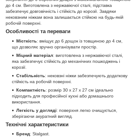
до 4 см. Виготовлена з нержавіючої сталі, підставка
забезпечує довговічність і стійкість до корозії. Завдяки
нековзним ніжкам вона залишається стійкою на будь-якій
робочій поверхні.
Особливості та переваги
Місткість
: вміщує до 6 дощок із товщиною до 4 см,
що дозволяє зручно організувати простір.
Міцний матеріал
: виготовлена з нержавіючої сталі,
яка забезпечує стійкість до механічних пошкоджень і
корозії.
Стабільність
: нековзні ніжки забезпечують додаткову
стійкість на робочій поверхні.
Компактність
: розмір 30 х 27 х 27 см ідеально
підходить для професійної кухні або домашнього
використання.
Легкість у догляді
: поверхня легко очищується,
зберігаючи акуратний вигляд.
Технічні характеристики
Бренд
: Stalgast.