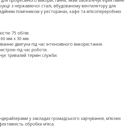
й для професійного використання, який забезпечує ефективне
рукції з нержавіючої сталі, вбудованому вентилятору для
надійним помічником у ресторанах, кафе та м’ясопереробних
істю 75 об/хв.
60 мм x 30 мм.
ванню двигуна під час інтенсивного використання.
ристрою під час роботи.
ечує тривалий термін служби.
ендерайзерами у закладах громадського харчування, м’ясних
фективність обробки м’яса.