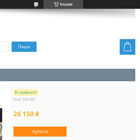
Кошик
Пошук
В наявності
Код:
562480
26 150 ₴
Купити