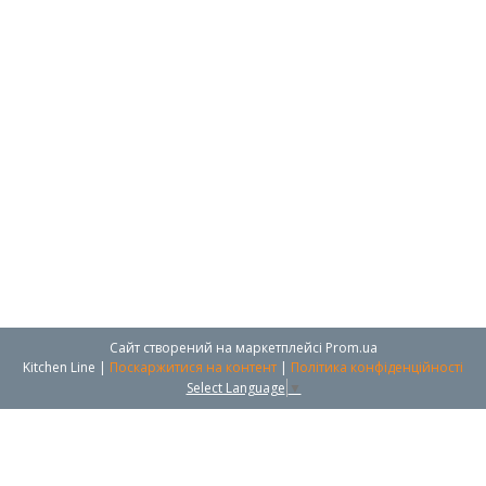
Сайт створений на маркетплейсі
Prom.ua
Kitchen Line |
Поскаржитися на контент
|
Політика конфіденційності
Select Language
▼