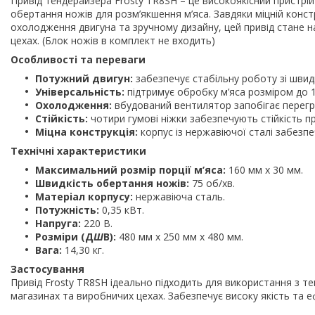
Привід тендерайзера Frosty TR8SH – це високоякісний пристрі
обертання ножів для розм’якшення м’яса. Завдяки міцній конст
охолодження двигуна та зручному дизайну, цей привід стане 
цехах. (Блок ножів в комплект не входить)
Особливості та переваги
Потужний двигун:
забезпечує стабільну роботу зі швидк
Універсальність:
підтримує обробку м’яса розміром до 1
Охолодження:
вбудований вентилятор запобігає перегрі
Стійкість:
чотири гумові ніжки забезпечують стійкість п
Міцна конструкція:
корпус із нержавіючої сталі забезп
Технічні характеристики
Максимальний розмір порції м’яса:
160 мм x 30 мм.
Швидкість обертання ножів:
75 об/хв.
Матеріал корпусу:
нержавіюча сталь.
Потужність:
0,35 кВт.
Напруга:
220 В.
Розміри (Д
Ш
В):
480 мм x 250 мм x 480 мм.
Вага:
14,30 кг.
Застосування
Привід Frosty TR8SH ідеально підходить для використання з т
магазинах та виробничих цехах. Забезпечує високу якість та е