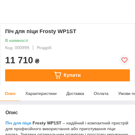
Піч для піци Frosty WP1ST
В наявності
Код: 000999
Роздріб
11 710
₴
Купити
Опис
Характеристики
Доставка
Оплата
Умови п
Опис
Піч для піци
Frosty WP1ST
– надійний і компактний пристрій
для професійного використання або приготування піци
вдома. Завдяки оптимальним розмірам і простому керуванню,