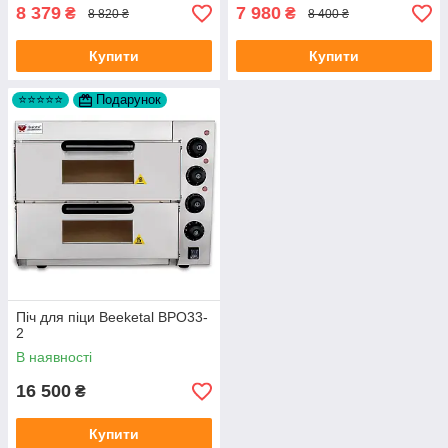
8 379
7 980
₴
₴
8 820 ₴
8 400 ₴
Купити
Купити
⭐⭐⭐⭐⭐
Подарунок
Піч для піци Beeketal BPO33-
2
В наявності
16 500
₴
Купити