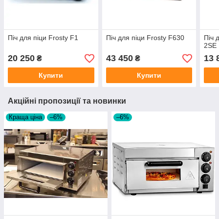
Піч для піци Frosty F1
Піч для піци Frosty F630
Піч 
2SE
20 250
43 450
13 
₴
₴
Купити
Купити
Акційні пропозиції та новинки
Краща ціна
–6%
–6%