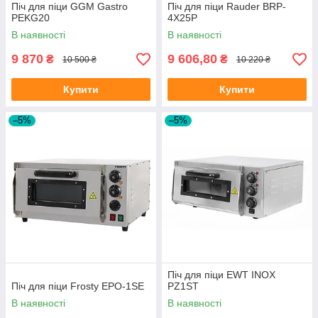
Піч для піци GGM Gastro
Піч для піци Rauder BRP-
PEKG20
4X25P
В наявності
В наявності
9 870
9 606,80
₴
₴
10 500 ₴
10 220 ₴
Купити
Купити
–5%
–5%
Піч для піци EWT INOX
Піч для піци Frosty EPO-1SE
PZ1ST
В наявності
В наявності