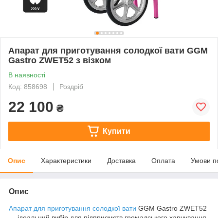
Апарат для приготування солодкої вати GGM
Gastro ZWET52 з візком
В наявності
Код: 858698
Роздріб
22 100
₴
Купити
Опис
Характеристики
Доставка
Оплата
Умови п
Опис
Апарат для приготування солодкої вати
GGM Gastro ZWET52
— ідеальний вибір для підприємств громадського харчування