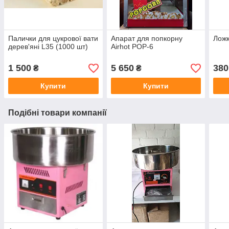
Палички для цукрової вати
Апарат для попкорну
Ложк
дерев'яні L35 (1000 шт)
Airhot POP-6
1 500
5 650
380
₴
₴
Купити
Купити
Подібні товари компанії