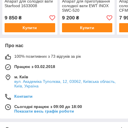
Апарат для солодкої вати
Апарат для приготування
Апар
Starfood 1633008
солодкої вати EWT INOX
соло
SWC-520
CFM
9 850
9 200
7 9
₴
₴
Купити
Купити
Про нас
100% позитивних з 73 відгуків за рік
Працює з 03.02.2018
м. Київ
вул. Академіка Туполєва, 12, 03062, Київська область,
Київ, Україна
Контакти
Сьогодні працює з 09:00 до 18:00
Показати весь графік роботи