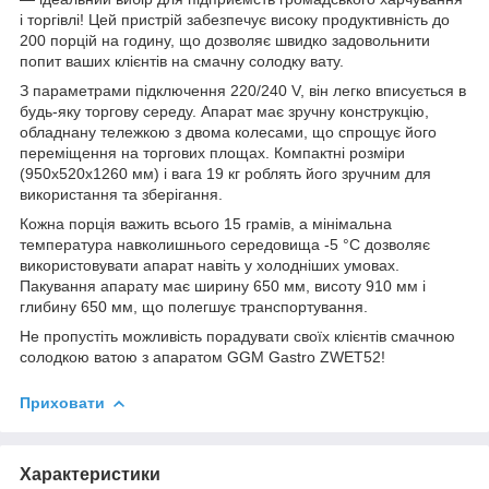
і торгівлі! Цей пристрій забезпечує високу продуктивність до
200 порцій на годину, що дозволяє швидко задовольнити
попит ваших клієнтів на смачну солодку вату.
З параметрами підключення 220/240 V, він легко вписується в
будь-яку торгову середу. Апарат має зручну конструкцію,
обладнану тележкою з двома колесами, що спрощує його
переміщення на торгових площах. Компактні розміри
(950х520х1260 мм) і вага 19 кг роблять його зручним для
використання та зберігання.
Кожна порція важить всього 15 грамів, а мінімальна
температура навколишнього середовища -5 °C дозволяє
використовувати апарат навіть у холодніших умовах.
Пакування апарату має ширину 650 мм, висоту 910 мм і
глибину 650 мм, що полегшує транспортування.
Не пропустіть можливість порадувати своїх клієнтів смачною
солодкою ватою з апаратом GGM Gastro ZWET52!
Приховати
Характеристики