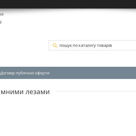
на
9
Договір публічної оферти
знімними лезами