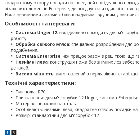
квадратному отвору посадки на шнек, цей ніж ідеально підходи
різальних елементів Enterprise, де поєднується один ніж і одн
Ніж з незнімними лезами є більш надійним і зручним у використ
Особливості та переваги:
Система Unger 12
: ніж ідеально підходить для м'ясоруб
роботу.
Обробка свіжого м'яса
: спеціально розроблений для ро
подрібнення.
Система Enterprise
: ніж працює разом з решіткою, що г
Незнімні леза
: конструкція ножа без знімних лез забезпе
деталей.
Висока міцність
: виготовлений з нержавіючої сталі, що 
Технічні характеристики:
Тип ножа: R70
Призначення: для м'ясорубки 12 Unger, система Enterprise
Матеріал: нержавіюча сталь
Особливість: незнімні леза, квадратне отвору посадки на
Розмір: стандартний для м'ясорубок 12