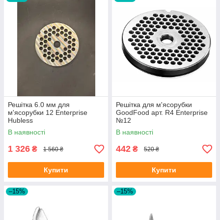
Решітка 6.0 мм для
Решітка для м'ясорубки
м'ясорубки 12 Enterprise
GoodFood арт. R4 Enterprise
Hubless
№12
В наявності
В наявності
1 326
442
₴
₴
1 560 ₴
520 ₴
Купити
Купити
–15%
–15%