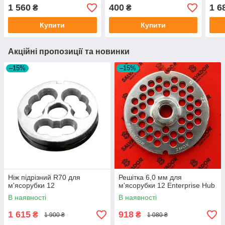
1 560
400
1 6
₴
₴
Купити
Купити
Акційні пропозиції та новинки
–15%
–15%
Ніж підрізний R70 для
Решітка 6,0 мм для
м'ясорубки 12
м'ясорубки 12 Enterprise Hub
В наявності
В наявності
1 615
918
₴
₴
1 900 ₴
1 080 ₴