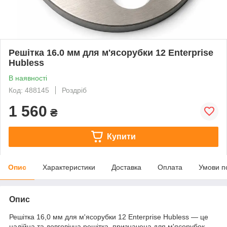
Решітка 16.0 мм для м'ясорубки 12 Enterprise
Hubless
В наявності
Код: 488145
Роздріб
1 560
₴
Купити
Опис
Характеристики
Доставка
Оплата
Умови п
Опис
Решітка 16,0 мм для м'ясорубки 12 Enterprise Hubless — це
надійна та довговічна решітка, призначена для м'ясорубок