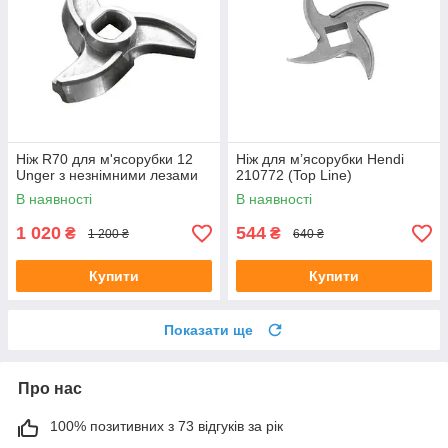
Ніж R70 для м'ясорубки 12
Ніж для м’ясорубки Hendi
Unger з незнімними лезами
210772 (Top Line)
В наявності
В наявності
1 020
544
₴
₴
1 200 ₴
640 ₴
Купити
Купити
Показати ще
Про нас
100% позитивних з 73 відгуків за рік