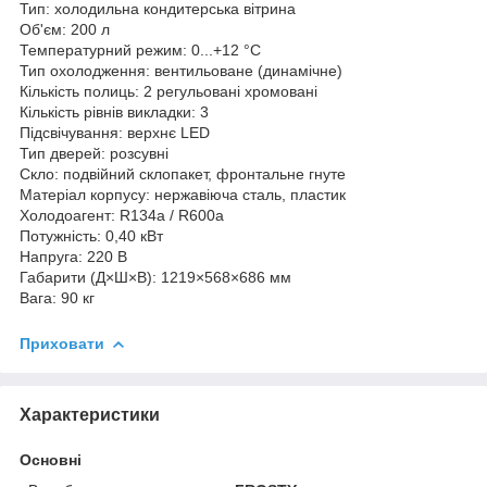
Тип: холодильна кондитерська вітрина
Об'єм: 200 л
Температурний режим: 0...+12 °C
Тип охолодження: вентильоване (динамічне)
Кількість полиць: 2 регульовані хромовані
Кількість рівнів викладки: 3
Підсвічування: верхнє LED
Тип дверей: розсувні
Скло: подвійний склопакет, фронтальне гнуте
Матеріал корпусу: нержавіюча сталь, пластик
Холодоагент: R134a / R600a
Потужність: 0,40 кВт
Напруга: 220 В
Габарити (Д×Ш×В): 1219×568×686 мм
Вага: 90 кг
Приховати
Характеристики
Основні