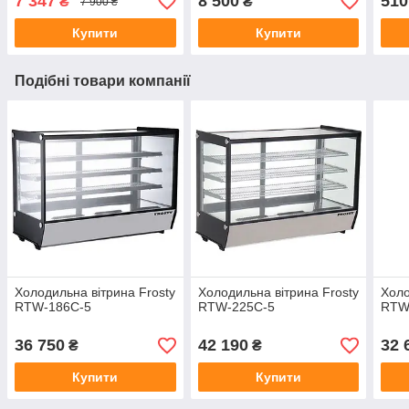
7 347
8 500
510
₴
₴
7 900 ₴
Купити
Купити
Подібні товари компанії
Холодильна вітрина Frosty
Холодильна вітрина Frosty
Холо
RTW-186C-5
RTW-225C-5
RTW
36 750
42 190
32 
₴
₴
Купити
Купити