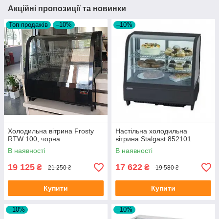
Акційні пропозиції та новинки
Топ продажів
–10%
–10%
Холодильна вітрина Frosty
Настільна холодильна
RTW 100, чорна
вітрина Stalgast 852101
В наявності
В наявності
19 125
17 622
₴
₴
21 250 ₴
19 580 ₴
Купити
Купити
–10%
–10%