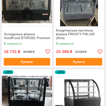
Кондитерська настільна
Холодильна вітрина
вітрина FROSTY FW-100
GoodFood RTW100L Premium
(біла)
В наявності
В наявності
16 731
19 368
₴
₴
18 590 ₴
21 520 ₴
Купити
Купити
–10%
–10%