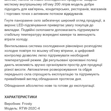
місткому внутрішньому об'єму 200 літрів модель добре
підходить для кав'ярень, кондитерських, ресторанів, магазинів
і торгових точок з активним потоком відвідувачів.
Гнуте панорамне скло забезпечує широкий огляд продукції, а
верхнє LED-підсвічування привертає увагу покупців до
викладки. Подвійні склопакети допомагають підтримувати
стабільну температуру всередині камери та зменшують
втрати холоду.
Вентильована система охолодження рівномірно розподіляє
холодне повітря по всьому об'єму вітрини, а цифровий
контролер дозволяє легко підтримувати необхідний
температурний режим. Дві регульовані хромовані полиці
дають можливість зручно організувати простір для продукції
різної висоти. Автоматичне розморожування та обдув
переднього скла спрощують експлуатацію та підтримують
привабливий вигляд обладнання протягом дня.
Обладнання абсолютно нове та готове до експлуатації.
ХАРАКТЕРИСТИКИ
Виробник: Frosty
Модель: RTW-202C-4