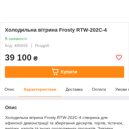
Холодильна вітрина Frosty RTW-202C-4
В наявності
Код: 486655
Роздріб
39 100
₴
Купити
Опис
Характеристики
Доставка
Оплата
Умови 
Опис
Холодильна вітрина Frosty RTW-202C-4 створена для
ефектної демонстрації та зберігання десертів, тортів, тістечок,
випічки, напоїв та інших охолоджених продуктів. Завдяки