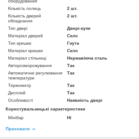
оборудования
Кількість полиць
2 шт.
Кількість дверей
2 шт.
обладнання
Тип двері
Двері-купе
Матеріал дверей
Скло
Тип кришки
Гнута
Матеріал кришки
Скло
Матеріал стільниці
Нержавіюча сталь
Авторозморожування
Так
Автоматичне регулювання
Так
температури
Термометр
Так
Дисплей
Так
Особливості
Наявність двері
Користувальницькі характеристики
Мінібар
Ні
Приховати