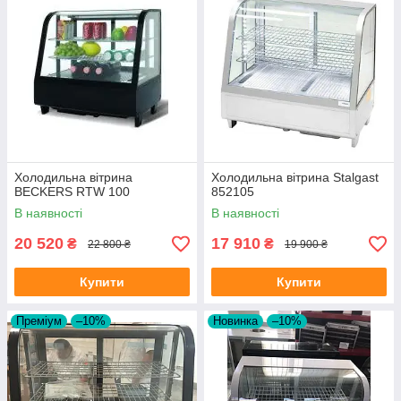
Холодильна вітрина
Холодильна вітрина Stalgast
BECKERS RTW 100
852105
В наявності
В наявності
20 520
17 910
₴
₴
22 800 ₴
19 900 ₴
Купити
Купити
Преміум
–10%
Новинка
–10%