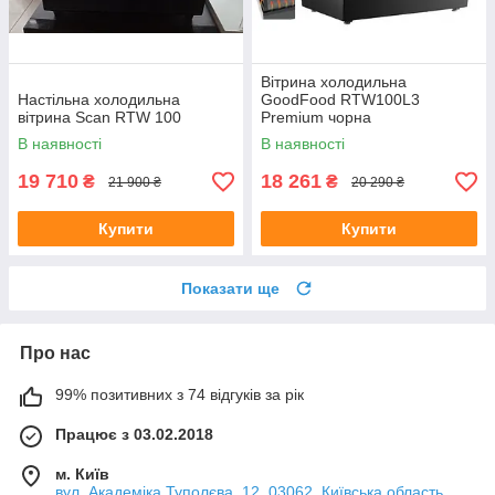
Вітрина холодильна
Настільна холодильна
GoodFood RTW100L3
вітрина Scan RTW 100
Premium чорна
В наявності
В наявності
19 710
18 261
₴
₴
21 900 ₴
20 290 ₴
Купити
Купити
Показати ще
Про нас
99% позитивних з 74 відгуків за рік
Працює з 03.02.2018
м. Київ
вул. Академіка Туполєва, 12, 03062, Київська область,