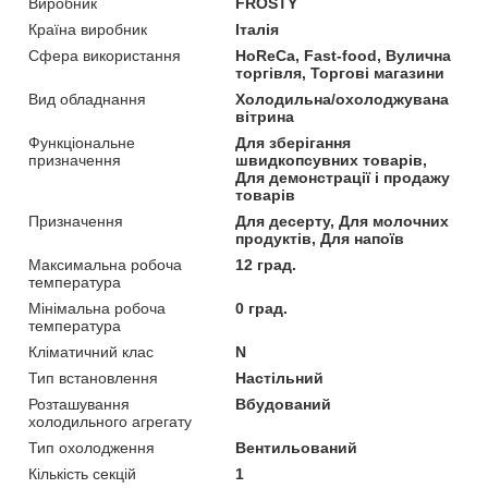
Виробник
FROSTY
Країна виробник
Італія
Сфера використання
HoReCa, Fast-food, Вулична
торгівля, Торгові магазини
Вид обладнання
Холодильна/охолоджувана
вітрина
Функціональне
Для зберігання
призначення
швидкопсувних товарів,
Для демонстрації і продажу
товарів
Призначення
Для десерту, Для молочних
продуктів, Для напоїв
Максимальна робоча
12 град.
температура
Мінімальна робоча
0 град.
температура
Кліматичний клас
N
Тип встановлення
Настільний
Розташування
Вбудований
холодильного агрегату
Тип охолодження
Вентильований
Кількість секцій
1