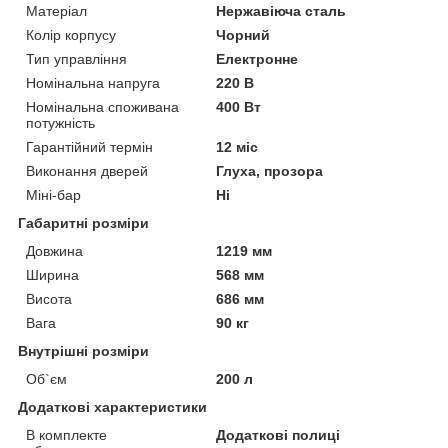
Матеріал
Нержавіюча сталь
Колір корпусу
Чорний
Тип управління
Електронне
Номінальна напруга
220 В
Номінальна споживана
400 Вт
потужність
Гарантійний термін
12 міс
Виконання дверей
Глуха, прозора
Міні-бар
Ні
Габаритні розміри
Довжина
1219 мм
Ширина
568 мм
Висота
686 мм
Вага
90 кг
Внутрішні розміри
Об`єм
200 л
Додаткові характеристики
В комплекте
Додаткові полиці