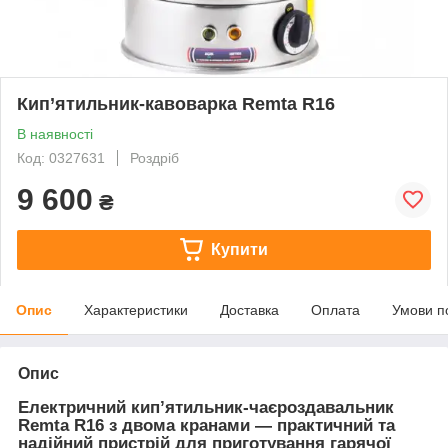
Кип’ятильник-кавоварка Remta R16
В наявності
Код: 0327631
Роздріб
9 600
₴
Купити
Опис
Характеристики
Доставка
Оплата
Умови п
Опис
Електричний кип’ятильник-чаєроздавальник
Remta R16
з двома кранами — практичний та
надійний пристрій для приготування гарячої