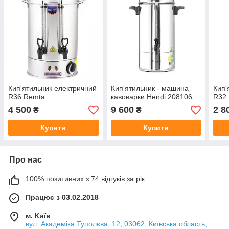
Кип'ятильник електричний
Кип'ятильник - машина
Кип'
R36 Remta
кавоварки Hendi 208106
R32
4 500
9 600
2 8
₴
₴
Купити
Купити
Про нас
100% позитивних з 74 відгуків за рік
Працює з 03.02.2018
м. Київ
вул. Академіка Туполєва, 12, 03062, Київська область,