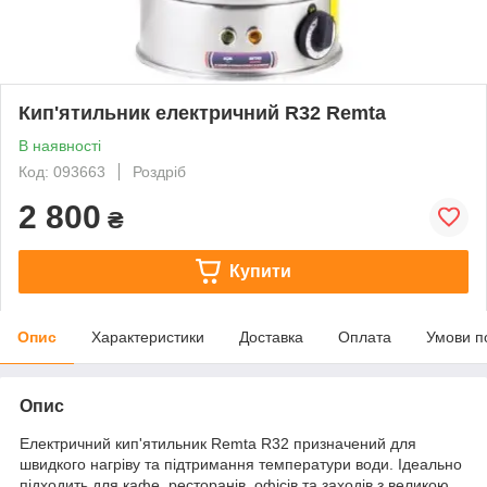
Кип'ятильник електричний R32 Remta
В наявності
Код: 093663
Роздріб
2 800
₴
Купити
Опис
Характеристики
Доставка
Оплата
Умови п
Опис
Електричний кип'ятильник Remta R32 призначений для
швидкого нагріву та підтримання температури води. Ідеально
підходить для кафе, ресторанів, офісів та заходів з великою