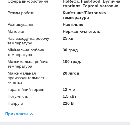
Сфера використання
HoReCa, Fast-food, Вулична
торгівля, Торгові магазини
Режим роботи
Кип'ятіння/Підтримка
температури
Розташування
Настільне
Матеріал
Нержавіюча сталь
Час виходу на робочу
25 хв
температуру
Мінімальна робоча
30 град.
температура
Максимальна робоча
100 град.
температура
Максимальная
20 л/год
производительность
кипятка
Гарантійний термін
12 міс
Потужність
1.5 кВт
Напруга
220 В
Приховати