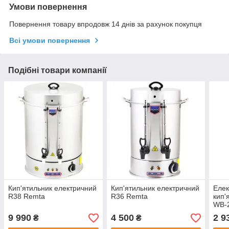
Умови повернення
Повернення товару впродовж 14 днів за рахунок покупця
Всі умови повернення
Подібні товари компанії
Кип'ятильник електричний
Кип'ятильник електричний
Елек
R38 Remta
R36 Remta
кип'
WB-
9 990
4 500
2 9
₴
₴