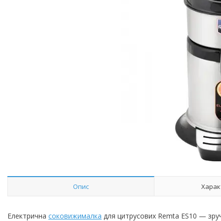
Опис
Харак
Електрична
соковижималка
для цитрусових Remta ES10 — зруч