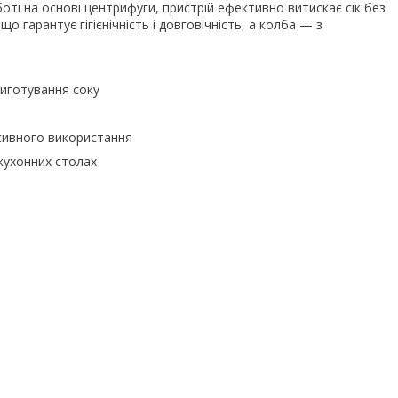
боті на основі центрифуги, пристрій ефективно витискає сік без
що гарантує гігієнічність і довговічність, а колба — з
риготування соку
сивного використання
кухонних столах