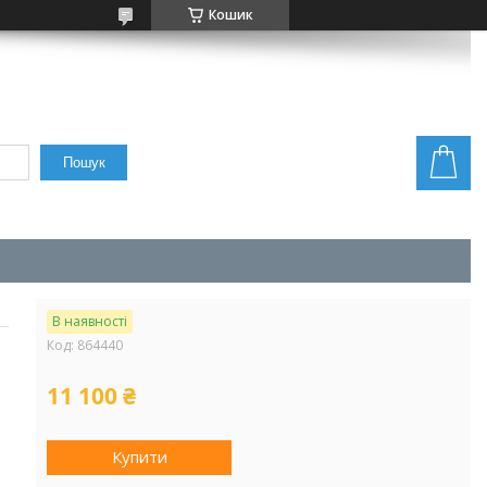
Кошик
Пошук
В наявності
Код:
864440
11 100 ₴
Купити