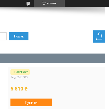
Кошик
Пошук
В наявності
Код:
240700
6 610 ₴
Купити