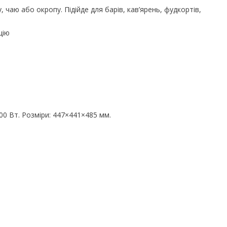
чаю або окропу. Підійде для барів, кав’ярень, фудкортів,
цію
00 Вт. Розміри: 447×441×485 мм.